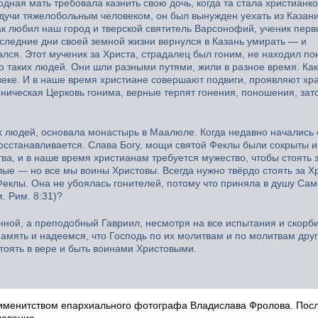
ная мать требовала казнить свою дочь, когда та стала христианко
дучи тяжелобольным человеком, он был вынужден уехать из Казани
ак любил наш город и тверской святитель Варсонофий, ученик перв
оследние дни своей земной жизни вернулся в Казань умирать — и
лся. Этот мученик за Христа, страдалец был гоним, не находил п
 таких людей. Они шли разными путями, жили в разное время. Как
X веке. И в наше время христиане совершают подвиги, проявляют хр
оническая Церковь гонима, верные терпят гонения, поношения, зат
х людей, основала монастырь в Маалюле. Когда недавно начались 
осстанавливается. Слава Богу, мощи святой Феклы были сокрыты и
ва, и в наше время христианам требуется мужество, чтобы стоять 
ые — но все мы воины Христовы. Всегда нужно твёрдо стоять за Х
Феклы. Она не убоялась гонителей, потому что приняла в душу Сам
м. Рим. 8:31)?
ной, а преподобный Гавриил, несмотря на все испытания и скорби
амять и надеемся, что Господь по их молитвам и по молитвам дру
стоять в вере и быть воинами Христовыми.
оименитством епархиального фотографа Владислава Фролова. Пос
ловение.