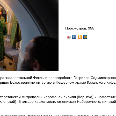
Просмотров:
955
ы равноапостольной Феклы и преподобного Гавриила Седмиезерног
вершил Божественную литургию в Пещерном храме Казанского кафе
тарстанской митрополии иеромонах Кирилл (Корытко) и наместник
иленский). В алтаре храма молился епископ Набережночелнинский
д управлением Дениса Рогова. На мирной и сугубой ектениях был