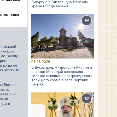
Литургию в Александро-Невском
храме города Казани
Затем глава
остольной
римского
оме. Феклу
орне
01.06.2026
и когда её
В Духов день митрополит Кирилл и
ло около 90
епископ Мефодий совершили
великое освящение возрождённого
Троицкого храма в селе Верхний
Багряж
ов Божиих
льным,
аватели и
ия на
у, а в