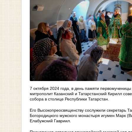
7 октября 2024 года, в день памяти первомучениц
митрополит Казанский и Татарстанский Кирилл со
собора в столице Республики Татарстан.
Его Высокопреосвященству сослужили секретарь Та
Богородицкого мужского монастыря игумен Марк (В
Елабужский Гавриил.
Песнопения исполнил архиерейский мужской хор по