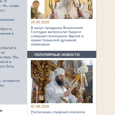
й. И
. Но, слава
ого
онимания,
20.05.2026
В канун праздника Вознесения
абрость,
Господня митрополит Кирилл
очения в
совершил всенощное бдение в
храме Казанской духовной
семинарии
события в
 не
ПОПУЛЯРНЫЕ НОВОСТИ
за веру. Мы
риста и
ого Бога.
, оставался
гих
01.08.2026
ле
Расписание служения епископа