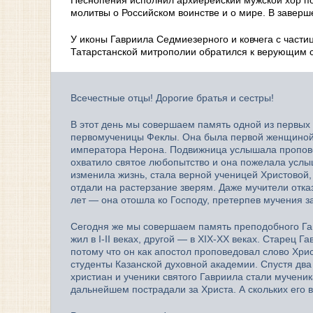
молитвы о Российском воинстве и о мире. В завер
У иконы Гавриила Седмиезерного и ковчега с част
Татарстанской митрополии обратился к верующим с
Всечестные отцы! Дорогие братья и сестры!
В этот день мы совершаем память одной из первых
первомученицы Феклы. Она была первой женщиной, 
императора Нерона. Подвижница услышала проповед
охватило святое любопытство и она пожелала услыш
изменила жизнь, стала верной ученицей Христовой, 
отдали на растерзание зверям. Даже мучители отка
лет — она отошла ко Господу, претерпев мучения за
Сегодня же мы совершаем память преподобного Га
жил в I-II веках, другой — в XIX-XX веках. Старец 
потому что он как апостол проповедовал слово Хри
студенты Казанской духовной академии. Спустя два
христиан и ученики святого Гавриила стали мученик
дальнейшем пострадали за Христа. А скольких его 