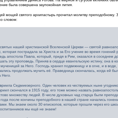
шение была совершена заупокойная лития.
ицей мощей святого архипастырь прочитал молитву преподобному. 
о словом:
 святых нашей христианской Вселенской Церкви — святой равноап
которая пострадала за Христа и за Его учение во время гонений 
ь апостола Павла, который, придя в Рим, оказался в соседнем д
ать эту проповедь. Приняв в сердце евангельскую истину, она в к
мученицей за Него. Господь хранил подвижницу и в огне, и в воде, 
зались продолжать мучить её. Праведница скончалась, когда ей бы
 Него.
вриила Седмиезерного. Один человек из чествуемых ныне угодник
Гавриил скончался в 1915 году, его тоже можно назвать равноапосто
стово множеству людей. В числе духовных чад старца были препод
 года после кончины преподобного в нашей стране начались гонен
ами. Мы знаем около 30 епископов, которые прошли через его школ
воспитанников мы ещё не знаем!