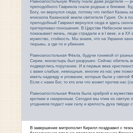
Равноапостольную Феклу гнали даже родители — род
преподобного Гавриила гнали родные и близкие. Бу
Богу, он вернулся сюда, потому что любил Казань к
епископа Казанской земли святителя Гурия. Он в п
преподобный Гавриил вернулся сюда и здесь сконча
претерпевал поношения. В Царстве Небесном много
показывает жизнь, люди страдали и в I веке, и в X
мужество, стойкость. Мы знаем, что на Украине кан
тюрьмы, а где-то и убиения.
Равноапостольная Фёкла, будучи гонимой от разны
Сирии, монастырь был разрушен. Сейчас обитель в
подверглись поруганию. И в первые века христианст
с вами слабые, немощные, многие из нас уже пожил
иметь надежду и упование, которые были у святой 
Если с нами Бог, то кто или что может против нас (с
Равноапостольная Фекла была храброй и мужествен
кротким и смиренным. Сегодня мы чтим их святую п
угодников подаст нам силу и крепость духа твёрдо 
В завершение митрополит Кирилл поздравил с тез
богослужения владыка преподал верующим благос