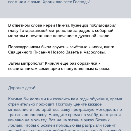
всем нам с вами. Храни вас всех Господь!
В ответном слове иерей Никита Кузнецов поблагодарил
главу Татарстанской митрополии за радость соборной
молитвы и неустанное попечение о духовной школе.
Первокурсникам были вручены зачётные книжки, книги
Священного Писания Нового Завета и Часословы.
Затем митрополит Кирилл ещё раз обратился к
воспитанникам семинарии с напутственным словом:
Дорогие дети!
Какими бы долгими ни казались вам годы обучения, время
стремительно проходит. Поэтому цените каждое
мгновение и постарайтесь вашу прекрасную молодость не
тратить понапрасну. Находите время на учёбу, на отдых и
конечно на молитву. Вся наша жизнь в руках Божиих.
Желаю, чтобы с Божией помощью вы разгрызли гранит
знаний и с радостью и доброй памятью о нашей духовной