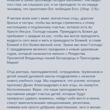
Алексий в своей проповеди сегодня напомнил: «не видел
того глаз, не слышало ухо, и не приходило то на сердце
человеку, что приготовил Бог любящим Его» (1Кор. 2:9)».
Я желаю всем нам с вами, всечестные отцы, дорогие
братья и сестры, чтобы мы всегда стремились к этому
настоящему и подлинному счастью, которое есть во
Христе Иисусе, Господе нашим. Премудрость Божия да
пребывает с каждым из нас, чтобы мы могли преодолеть
мудрость сего века и жить в премудрости Божией, в славе
Божией и Его Божественной силе. Храни вас всех Господь!
С преддверием великого праздника и новым церковным
годом, который начинается именно с Рождества
Пресвятой Владычицы нашей Богородицы и Приснодевы
Марии!
Отца ректора, преподавателей, сотрудников, тружеников и
детей нашей духовной школы поздравляем с началом
нового учебного года. Мы надеемся, что усилия, которые
приложат Денис Александрович и все отцы, не окажутся
бесполезными. Верю, что наши преподаватели и
наставники увидят счастье детей, которые будут
прекрасно сдавать экзамены, найдут себе место в жизни,
станут замечательными священниками, регентами,
певчими или просто добрыми христианами, чего я желаю