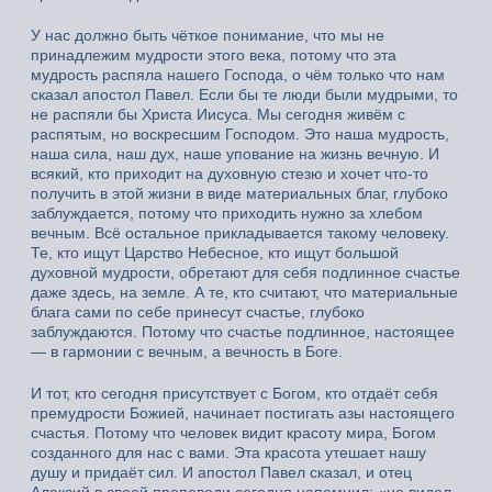
У нас должно быть чёткое понимание, что мы не
принадлежим мудрости этого века, потому что эта
мудрость распяла нашего Господа, о чём только что нам
сказал апостол Павел. Если бы те люди были мудрыми, то
не распяли бы Христа Иисуса. Мы сегодня живём с
распятым, но воскресшим Господом. Это наша мудрость,
наша сила, наш дух, наше упование на жизнь вечную. И
всякий, кто приходит на духовную стезю и хочет что-то
получить в этой жизни в виде материальных благ, глубоко
заблуждается, потому что приходить нужно за хлебом
вечным. Всё остальное прикладывается такому человеку.
Те, кто ищут Царство Небесное, кто ищут большой
духовной мудрости, обретают для себя подлинное счастье
даже здесь, на земле. А те, кто считают, что материальные
блага сами по себе принесут счастье, глубоко
заблуждаются. Потому что счастье подлинное, настоящее
— в гармонии с вечным, а вечность в Боге.
И тот, кто сегодня присутствует с Богом, кто отдаёт себя
премудрости Божией, начинает постигать азы настоящего
счастья. Потому что человек видит красоту мира, Богом
созданного для нас с вами. Эта красота утешает нашу
душу и придаёт сил. И апостол Павел сказал, и отец