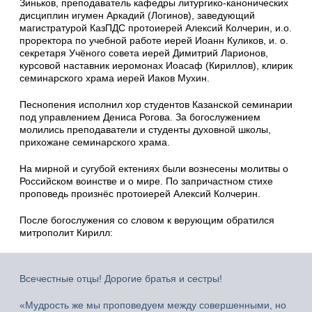
Зиньков, преподаватель кафедры литургико-канонических
дисциплин игумен Аркадий (Логинов), заведующий
магистратурой КазПДС протоиерей Алексий Колчерин, и.о.
проректора по учебной работе иерей Иоанн Куликов, и. о.
секретаря Учёного совета иерей Димитрий Ларионов,
курсовой наставник иеромонах Иоасаф (Кириллов), клирик
семинарского храма иерей Иаков Мухин.
Песнопения исполнил хор студентов Казанской семинарии
под управлением Дениса Рогова. За богослужением
молились преподаватели и студенты духовной школы,
прихожане семинарского храма.
На мирной и сугубой ектениях были вознесены молитвы о
Российском воинстве и о мире. По запричастном стихе
проповедь произнёс протоиерей Алексий Колчерин.
После богослужения со словом к верующим обратился
митрополит Кирилл:
Всечестные отцы! Дорогие братья и сестры!
«Мудрость же мы проповедуем между совершенными, но