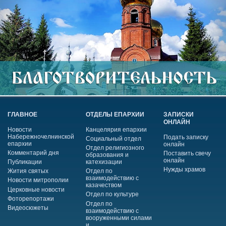
ГЛАВНОЕ
ОТДЕЛЫ ЕПАРХИИ
ЗАПИСКИ
ОНЛАЙН
Новости
Канцелярия епархии
Набережночелнинской
Подать записку
Социальный отдел
епархии
онлайн
Отдел религиозного
Комментарий дня
Поставить свечу
образования и
онлайн
Публикации
катехизации
Нужды храмов
Жития святых
Отдел по
взаимодействию с
Новости митрополии
казачеством
Церковные новости
Отдел по культуре
Фоторепортажи
Отдел по
Видеосюжеты
взаимодействию с
вооруженными силами
и