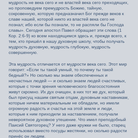
мудрость не века сего и не властей века сего преходящих,
но проповедуем премудрость Божию, тайную,
сокровенную, которую предназначил Бог прежде веков к
славе нашей, которой никто из властей века сего не
познал; ибо если бы познали, то не распяли бы Господа
славы». Сегодня апостол Павел обращает эти слова (1
Кор. 2:6-9) ко всем находящимся здесь и, прежде всего, к
тем, кто пришёл в нашу духовную школу, чтобы получать
мудрость духовную, мудрость глубокую, мудрость
совершенную.
Эта мудрость отличается от мудрости века сего. Этот мир
говорит: «Если ты такой умный, то почему ты такой
бедный?» Но сколько мы знаем обеспеченных и
несчастных людей — и сколько знаем людей счастливых,
которые с точки зрения человеческого благосостояния
живут скромно. Их дух очищен, в них тот же дух, который
был присущ нашим святым отцам, духовным наставникам,
которые ничем материальным не обладали, но имели
огромную радость и счастье на этой земле и люди,
которые к ним приходили за наставлением, получали
невероятное духовное утешение. Что имел преподобный
Паисий Святогорец? У него даже кружки не было, старец
использовал вместо посуды жестянки, но сколько радости
принёс он людям.