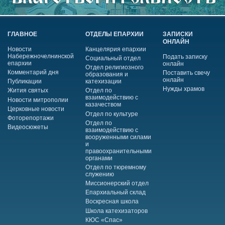
ГЛАВНОЕ
ОТДЕЛЫ ЕПАРХИИ
ЗАПИСКИ
ОНЛАЙН
Новости
Канцелярия епархии
Набережночелнинской
Подать записку
Социальный отдел
епархии
онлайн
Отдел религиозного
Комментарий дня
Поставить свечу
образования и
онлайн
Публикации
катехизации
Нужды храмов
Жития святых
Отдел по
взаимодействию с
Новости митрополии
казачеством
Церковные новости
Отдел по культуре
Фоторепортажи
Отдел по
Видеосюжеты
взаимодействию с
вооруженными силами
и
правоохранительными
органами
Отдел по тюремному
служению
Миссионерский отдел
Епархиальный склад
Воскресная школа
Школа катехизаторов
КЮС «Спас»