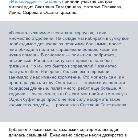
«Милосердие — Казань»
, приняли участие сёстры
милосердия Светлана Тазетдинова, Наталья Полякова,
Ирина Сырова и Оксана Красник.
«Госпиталь занимает несколько корпусов, в них —
множество отделений. На складе мы набирали в сумку всё
необходимое для ухода за лежачими больными, после
чего обходили палаты: спрашивали бойцов, какая им
нужна помощь. В основном — помыться, побриться,
постричься. Раненые поступают прямо с поля боя —
грязными. Но мы это быстро исправляли! Незаметно
наступал обед. Наверное, больше всего времени
занимало у нас именно кормление. Кто мог есть сам, им
просто раздавали еду. Остальных — кормили из ложечки.
Коридоры длинные, палат много, ребят ещё больше. А
ходячих — очень мало, кто бы сам мог прийти в столовую.
Одной буфетчице просто не под силу накормить такое
количество людей», — рассказала Светлана Тазетдинова.
Добровольческая смена казанских сестёр милосердия
длилась семь дней. Ежедневно сёстры несли дежурство в