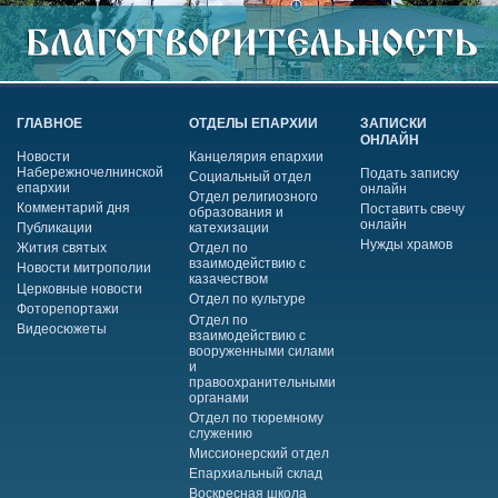
ГЛАВНОЕ
ОТДЕЛЫ ЕПАРХИИ
ЗАПИСКИ
ОНЛАЙН
Новости
Канцелярия епархии
Набережночелнинской
Подать записку
Социальный отдел
епархии
онлайн
Отдел религиозного
Комментарий дня
Поставить свечу
образования и
онлайн
Публикации
катехизации
Нужды храмов
Жития святых
Отдел по
взаимодействию с
Новости митрополии
казачеством
Церковные новости
Отдел по культуре
Фоторепортажи
Отдел по
Видеосюжеты
взаимодействию с
вооруженными силами
и
правоохранительными
органами
Отдел по тюремному
служению
Миссионерский отдел
Епархиальный склад
Воскресная школа