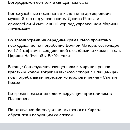
Богородицкой обители в священном сане.
Богослужебные песнопения исполнили архиерейский
мужской хор под управлением Дениса Рогова и
архиерейский смешанный хор под управлением Марины
Литвиненко.
Во время утрени на середине храма было прочитано
последование на погребение Божией Матери, состоящее
из 17-й кафизмы, соединенной с особыми стихами в честь
Царицы Небесной и Её Успения.
В конце богослужения священники и миряне прошли
крестным ходом вокруг Казанского собора с Плащаницей
под погребальный перезвон колоколов и пение «Святый
Боже».
Во время помазания елеем верующие приложились к
Плащанице.
По окончании богослужения митрополит Кирилл
обратился к верующим со словом: