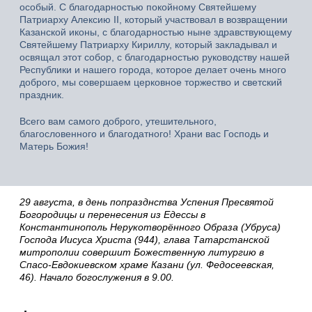
особый. С благодарностью покойному Святейшему
Патриарху Алексию II, который участвовал в возвращении
Казанской иконы, с благодарностью ныне здравствующему
Святейшему Патриарху Кириллу, который закладывал и
освящал этот собор, с благодарностью руководству нашей
Республики и нашего города, которое делает очень много
доброго, мы совершаем церковное торжество и светский
праздник.
Всего вам самого доброго, утешительного,
благословенного и благодатного! Храни вас Господь и
Матерь Божия!
29 августа, в день попразднства Успения Пресвятой
Богородицы и перенесения из Едессы в
Константинополь Нерукотворённого Образа (Убруса)
Господа Иисуса Христа (944), глава Татарстанской
митрополии совершит Божественную литургию в
Спасо-Евдокиевском храме Казани (ул. Федосеевская,
46). Начало богослужения в 9.00.