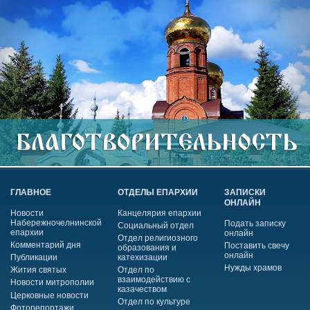
ГЛАВНОЕ
ОТДЕЛЫ ЕПАРХИИ
ЗАПИСКИ
ОНЛАЙН
Новости
Канцелярия епархии
Набережночелнинской
Подать записку
Социальный отдел
епархии
онлайн
Отдел религиозного
Комментарий дня
Поставить свечу
образования и
онлайн
Публикации
катехизации
Нужды храмов
Жития святых
Отдел по
взаимодействию с
Новости митрополии
казачеством
Церковные новости
Отдел по культуре
Фоторепортажи