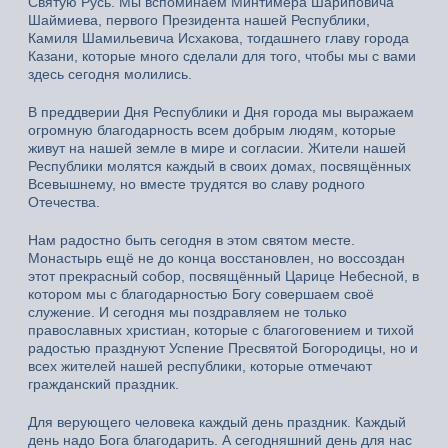
Святую Русь. Мы вспоминаем Минтимера Шариповича
Шаймиева, первого Президента нашей Республики,
Камиля Шамильевича Исхакова, тогдашнего главу города
Казани, которые много сделали для того, чтобы мы с вами
здесь сегодня молились.
В преддверии Дня Республики и Дня города мы выражаем
огромную благодарность всем добрым людям, которые
живут на нашей земле в мире и согласии. Жители нашей
Республики молятся каждый в своих домах, посвящённых
Всевышнему, но вместе трудятся во славу родного
Отечества.
Нам радостно быть сегодня в этом святом месте.
Монастырь ещё не до конца восстановлен, но воссоздан
этот прекрасный собор, посвящённый Царице Небесной, в
котором мы с благодарностью Богу совершаем своё
служение. И сегодня мы поздравляем не только
православных христиан, которые с благоговением и тихой
радостью празднуют Успение Пресвятой Богородицы, но и
всех жителей нашей республики, которые отмечают
гражданский праздник.
Для верующего человека каждый день праздник. Каждый
день надо Бога благодарить. А сегодняшний день для нас