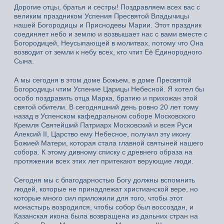
Дорогие отцы, братья и сестры! Поздравляем всех вас с
великим праздником Успения Пресвятой Владычицы
нашей Богородицы и Приснодевы Марии. Этот праздник
соединяет небо и землю и возвышает нас с вами вместе с
Богородицей, Неусыпающей в молитвах, потому что Она
возводит от земли к небу всех, кто чтит Её Единородного
Сына.
А мы сегодня в этом доме Божьем, в доме Пресвятой
Богородицы чтим Успение Царицы Небесной. Я хотел бы
особо поздравить отца Марка, братию и прихожан этой
святой обители. В сегодняшний день ровно 20 лет тому
назад в Успенском кафедральном соборе Московского
Кремля Святейший Патриарх Московский и всея Руси
Алексий II, Царство ему Небесное, получил эту икону
Божией Матери, которая стала главной святыней нашего
собора. К этому дивному списку с древнего образа на
протяжении всех этих лет притекают верующие люди.
Сегодня мы с благодарностью Богу должны вспомнить
людей, которые не принадлежат христианской вере, но
которые много сил приложили для того, чтобы этот
монастырь возродился, чтобы собор был воссоздан, и
Казанская икона была возвращена из дальних стран на