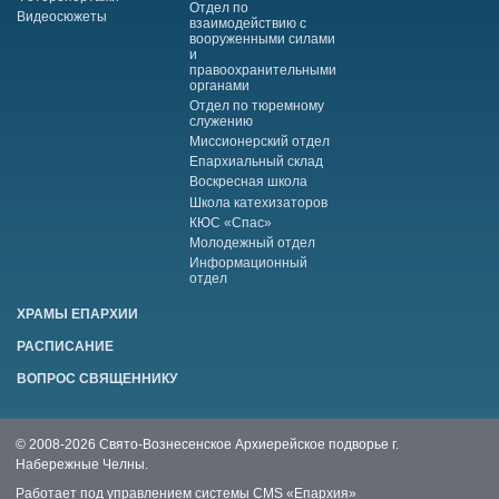
Отдел по
Видеосюжеты
взаимодействию с
вооруженными силами
и
правоохранительными
органами
Отдел по тюремному
служению
Миссионерский отдел
Епархиальный склад
Воскресная школа
Школа катехизаторов
КЮС «Спас»
Молодежный отдел
Информационный
отдел
ХРАМЫ ЕПАРХИИ
РАСПИСАНИЕ
ВОПРОС СВЯЩЕННИКУ
© 2008-2026 Свято-Вознесенское Архиерейское подворье г.
Набережные Челны.
Работает под управлением системы
CMS «Епархия»