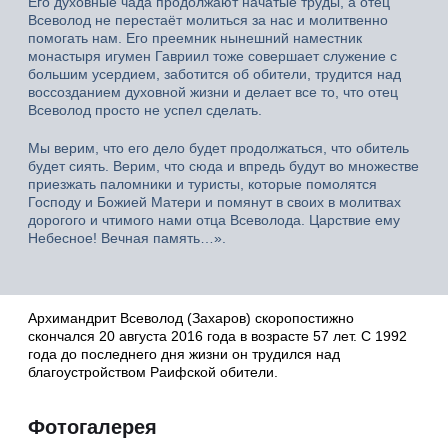
Его духовные чада продолжают начатые труды, а отец
Всеволод не перестаёт молиться за нас и молитвенно
помогать нам. Его преемник нынешний наместник
монастыря игумен Гавриил тоже совершает служение с
большим усердием, заботится об обители, трудится над
воссозданием духовной жизни и делает все то, что отец
Всеволод просто не успел сделать.
Мы верим, что его дело будет продолжаться, что обитель
будет сиять. Верим, что сюда и впредь будут во множестве
приезжать паломники и туристы, которые помолятся
Господу и Божией Матери и помянут в своих в молитвах
дорогого и чтимого нами отца Всеволода. Царствие ему
Небесное! Вечная память…».
Архимандрит Всеволод (Захаров) скоропостижно
скончался 20 августа 2016 года в возрасте 57 лет. С 1992
года до последнего дня жизни он трудился над
благоустройством Раифской обители.
Фотогалерея