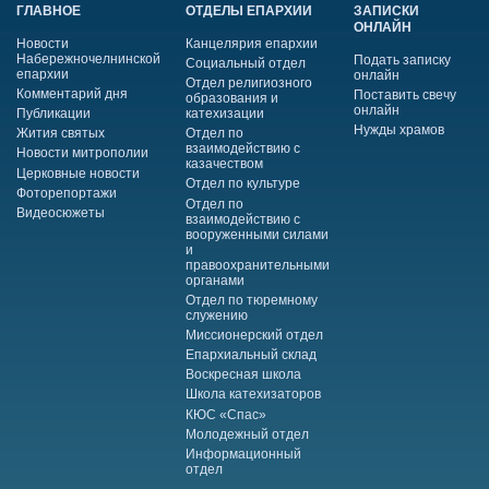
ГЛАВНОЕ
ОТДЕЛЫ ЕПАРХИИ
ЗАПИСКИ
ОНЛАЙН
Новости
Канцелярия епархии
Набережночелнинской
Подать записку
Социальный отдел
епархии
онлайн
Отдел религиозного
Комментарий дня
Поставить свечу
образования и
онлайн
Публикации
катехизации
Нужды храмов
Жития святых
Отдел по
взаимодействию с
Новости митрополии
казачеством
Церковные новости
Отдел по культуре
Фоторепортажи
Отдел по
Видеосюжеты
взаимодействию с
вооруженными силами
и
правоохранительными
органами
Отдел по тюремному
служению
Миссионерский отдел
Епархиальный склад
Воскресная школа
Школа катехизаторов
КЮС «Спас»
Молодежный отдел
Информационный
отдел