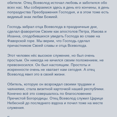
обители. Отец Всеволод источал любовь и заботился обо
всех нас. Мы собираемся здесь в день его кончины, в день
попразднства Преображения Господня, и в этом тоже есть
видимый знак любви Божией.
Господь забрал отца Всеволода в праздничные дни,
сделал фаворитом Своим как апостолов Петра, Иакова и
Иоанна, сподобившихся увидеть Господа во славе на
Фаворской горе. Мы верим, что Господь сделал
причастником Своей славы и отца Всеволода.
Этот человек нёс высокое служение, но был очень
простым. Он никогда не кичился своим положением, не
превозносился. Он был настоящим. Простоты и
искренности очень не хватает нам сегодня. А отец
Всеволод явил это в своей жизни.
Обитель, которую он возрождал своими трудами и
чаяниями, стала визитной карточкой нашей республики.
Конечно всё это совершалось по благословению
Пречистой Богородицы. Отец Всеволод служил Царице
Небесной до последнего вздоха и почил тоже на месте
служения.