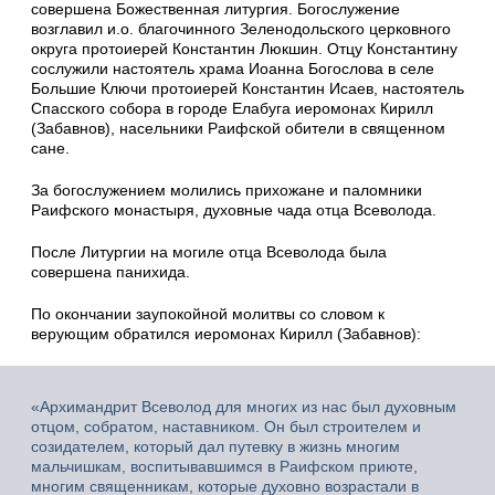
совершена Божественная литургия. Богослужение
возглавил и.о. благочинного Зеленодольского церковного
округа протоиерей Константин Люкшин. Отцу Константину
сослужили настоятель храма Иоанна Богослова в селе
Большие Ключи протоиерей Константин Исаев, настоятель
Спасского собора в городе Елабуга иеромонах Кирилл
(Забавнов), насельники Раифской обители в священном
сане.
За богослужением молились прихожане и паломники
Раифского монастыря, духовные чада отца Всеволода.
После Литургии на могиле отца Всеволода была
совершена панихида.
По окончании заупокойной молитвы со словом к
верующим обратился иеромонах Кирилл (Забавнов):
«Архимандрит Всеволод для многих из нас был духовным
отцом, собратом, наставником. Он был строителем и
созидателем, который дал путевку в жизнь многим
мальчишкам, воспитывавшимся в Раифском приюте,
многим священникам, которые духовно возрастали в