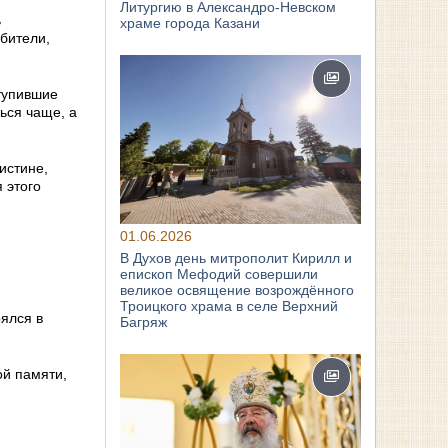
Литургию в Александро-Невском
ь
храме города Казани
бители,
тупившие
ься чаще, а
истине,
 этого
01.06.2026
В Духов день митрополит Кирилл и
епископ Мефодий совершили
великое освящение возрождённого
Троицкого храма в селе Верхний
ялся в
Багряж
ой памяти,