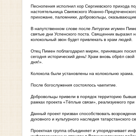
Песнопения исполнил хор Сергиевского прихода п
настоятельница Свияжского Иоанно-Предтеченского
прихожане, паломники, добровольцы, оказывающие
В напутственном слове после Литургии игумен Пим
святые дни Успенского поста. Священник выразил н
колокольный звон будет привлекать в храм людей.
Отец Пимен поблагодарил мирян, принявших посильн
сегодня исторический день! Храм вновь обрёл свой
дня!».
Колокола были установлены на колокольню храма.
После богослужения состоялось чаепитие.
Добровольцы привели в порядок территорию бывшег
рамках проекта «Тёплые связи», реализуемого при
Данный проект призван способствовать возрождени
духовного и культурного наследия татарстанского с
Проектная группа объединяет и упорядочивает инф
информационных стендах в Верхнеуслонском районе