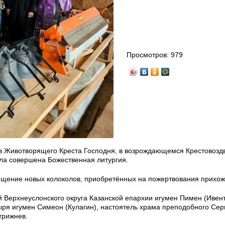
Просмотров:
979
ев Животворящего Креста Господня, в возрождающемся Крестовоз
ла совершена Божественная литургия.
щение новых колоколов, приобретённых на пожертвования прихож
Верхнеуслонского округа Казанской епархии игумен Пимен (Ивент
ыря игумен Симеон (Кулагин), настоятель храма преподобного Сер
трижнев.