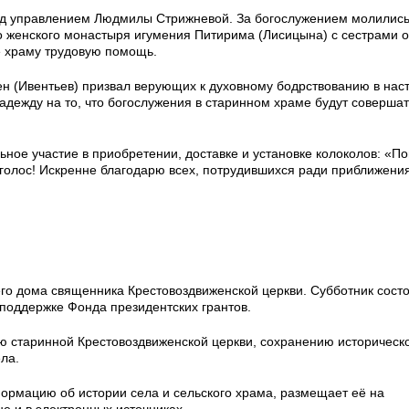
од управлением Людмилы Стрижневой. За богослужением молилис
 женского монастыря игумения Питирима (Лисицына) с сестрами о
 храму трудовую помощь.
ен (Ивентьев) призвал верующих к духовному бодрствованию в нас
адежду на то, что богослужения в старинном храме будут совершат
ое участие в приобретении, доставке и установке колоколов: «По
 голос! Искренне благодарю всех, потрудившихся ради приближения
о дома священника Крестовоздвиженской церкви. Субботник состо
 поддержке Фонда президентских грантов.
ю старинной Крестовоздвиженской церкви, сохранению историческ
ела.
ормацию об истории села и сельского храма, размещает её на
 и в электронных источниках.