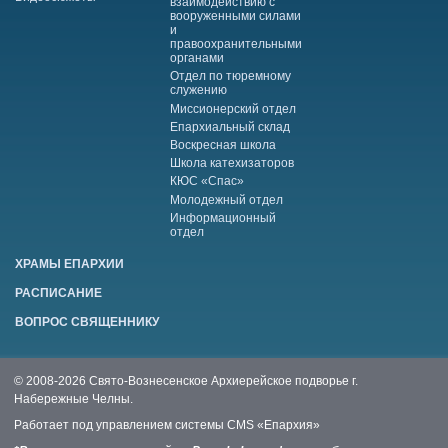
взаимодействию с
вооруженными силами
и
правоохранительными
органами
Отдел по тюремному
служению
Миссионерский отдел
Епархиальный склад
Воскресная школа
Школа катехизаторов
КЮС «Спас»
Молодежный отдел
Информационный
отдел
ХРАМЫ ЕПАРХИИ
РАСПИСАНИЕ
ВОПРОС СВЯЩЕННИКУ
© 2008-2026 Свято-Вознесенское Архиерейское подворье г.
Набережные Челны.
Работает под управлением системы
CMS «Епархия»