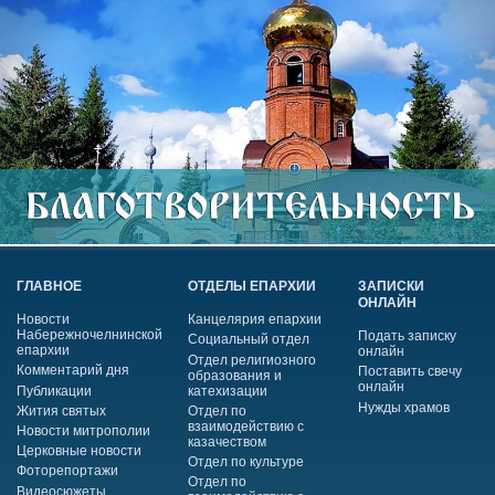
ГЛАВНОЕ
ОТДЕЛЫ ЕПАРХИИ
ЗАПИСКИ
ОНЛАЙН
Новости
Канцелярия епархии
Набережночелнинской
Подать записку
Социальный отдел
епархии
онлайн
Отдел религиозного
Комментарий дня
Поставить свечу
образования и
онлайн
Публикации
катехизации
Нужды храмов
Жития святых
Отдел по
взаимодействию с
Новости митрополии
казачеством
Церковные новости
Отдел по культуре
Фоторепортажи
Отдел по
Видеосюжеты