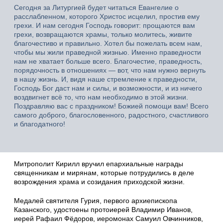
Сегодня за Литургией будет читаться Евангелие о
расслабленном, которого Христос исцелил, простив ему
грехи. И нам сегодня Господь говорит: прощаются вам
грехи, возвращаются храмы, только молитесь, живите
благочестиво и правильно. Хотел бы пожелать всем нам,
чтобы мы жили праведной жизнью. Именно праведности
нам не хватает больше всего. Благочестие, праведность,
порядочность в отношениях — вот, что нам нужно вернуть
в нашу жизнь. И, видя наше стремление к праведности,
Господь Бог даст нам и силы, и возможности, и из ничего
воздвигнет всё то, что нам необходимо в этой жизни.
Поздравляю вас с праздником! Божией помощи вам! Всего
самого доброго, благословенного, радостного, счастливого
и благодатного!
Митрополит Кирилл вручил епархиальные награды
священникам и мирянам, которые потрудились в деле
возрождения храма и созидания приходской жизни.
Медалей святителя Гурия, первого архиепископа
Казанского, удостоены протоиерей Владимир Иванов,
иерей Рафаил Фёдоров, иеромонах Самуил Овчинников,