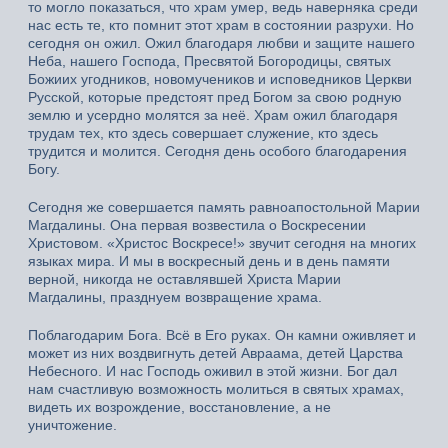
то могло показаться, что храм умер, ведь наверняка среди
нас есть те, кто помнит этот храм в состоянии разрухи. Но
сегодня он ожил. Ожил благодаря любви и защите нашего
Неба, нашего Господа, Пресвятой Богородицы, святых
Божиих угодников, новомучеников и исповедников Церкви
Русской, которые предстоят пред Богом за свою родную
землю и усердно молятся за неё. Храм ожил благодаря
трудам тех, кто здесь совершает служение, кто здесь
трудится и молится. Сегодня день особого благодарения
Богу.
Сегодня же совершается память равноапостольной Марии
Магдалины. Она первая возвестила о Воскресении
Христовом. «Христос Воскресе!» звучит сегодня на многих
языках мира. И мы в воскресный день и в день памяти
верной, никогда не оставлявшей Христа Марии
Магдалины, празднуем возвращение храма.
Поблагодарим Бога. Всё в Его руках. Он камни оживляет и
может из них воздвигнуть детей Авраама, детей Царства
Небесного. И нас Господь оживил в этой жизни. Бог дал
нам счастливую возможность молиться в святых храмах,
видеть их возрождение, восстановление, а не
уничтожение.