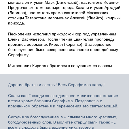
монастыря игумен Марк (Виленский), настоятель Иоанно-
Предтеченского монастыря города Казани игумен Аркадий
(Логинов), настоятель храма святителей Московских
столицы Татарстана иеромонах Алексий (Яцейко), клирики
прихода.
Песнопения исполнил приходской хор под управлением
Елены Васильевой. После чтения Евангелия проповедь
произнёс иеромонах Кирилл (Корытко). В завершение
богослужения было совершено славление преподобному
Серафиму.
Митрополит Кирилл обратился к верующим со словом:
Дорогие братья и сестры! Весь Серафимов народ!
Спаси вас Господи за сегодняшнее молитвенное стояние
в этом храме батюшки Серафима. Поздравляю с
праздником обретения и перенесения его святых мощей.
Сегодня за богослужением мы слышали много красивых,
богодухновенных слов. В молитве старцу были такие: «…
всем в сладость бысть видение лика твоего и