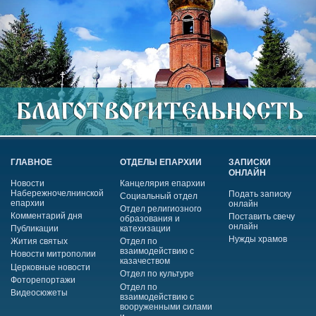
ГЛАВНОЕ
ОТДЕЛЫ ЕПАРХИИ
ЗАПИСКИ
ОНЛАЙН
Новости
Канцелярия епархии
Набережночелнинской
Подать записку
Социальный отдел
епархии
онлайн
Отдел религиозного
Комментарий дня
Поставить свечу
образования и
онлайн
Публикации
катехизации
Нужды храмов
Жития святых
Отдел по
взаимодействию с
Новости митрополии
казачеством
Церковные новости
Отдел по культуре
Фоторепортажи
Отдел по
Видеосюжеты
взаимодействию с
вооруженными силами