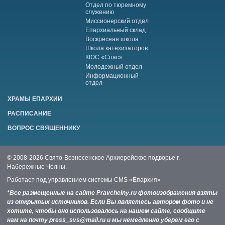
Отдел по тюремному
служению
Миссионерский отдел
Епархиальный склад
Воскресная школа
Школа катехизаторов
КЮС «Спас»
Молодежный отдел
Информационный
отдел
ХРАМЫ ЕПАРХИИ
РАСПИСАНИЕ
ВОПРОС СВЯЩЕННИКУ
© 2008-2026 Свято-Вознесенское Архиерейское подворье г.
Набережные Челны.
Работает под управлением системы
CMS «Епархия»
*Все размещенные на сайте Pravchelny.ru фотоизображения взяты
из открытых источников. Если Вы являетесь автором фото и не
хотите, чтобы оно использовалось на нашем сайте, сообщите
нам на почту press_svs@mail.ru и мы немедленно уберем его с