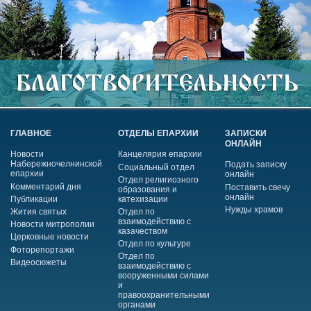
ГЛАВНОЕ
ОТДЕЛЫ ЕПАРХИИ
ЗАПИСКИ
ОНЛАЙН
Новости
Канцелярия епархии
Набережночелнинской
Подать записку
Социальный отдел
епархии
онлайн
Отдел религиозного
Комментарий дня
Поставить свечу
образования и
онлайн
Публикации
катехизации
Нужды храмов
Жития святых
Отдел по
взаимодействию с
Новости митрополии
казачеством
Церковные новости
Отдел по культуре
Фоторепортажи
Отдел по
Видеосюжеты
взаимодействию с
вооруженными силами
и
правоохранительными
органами