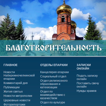
ГЛАВНОЕ
ОТДЕЛЫ ЕПАРХИИ
ЗАПИСКИ
ОНЛАЙН
Новости
Канцелярия епархии
Набережночелнинской
Подать записку
Социальный отдел
епархии
онлайн
Отдел религиозного
Комментарий дня
Поставить свечу
образования и
онлайн
Публикации
катехизации
Нужды храмов
Жития святых
Отдел по
взаимодействию с
Новости митрополии
казачеством
Церковные новости
Отдел по культуре
Фоторепортажи