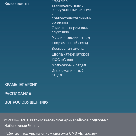
Отдел по
Видеосюжеты
взаимодействию с
вооруженными силами
и
правоохранительными
органами
Отдел по тюремному
служению
Миссионерский отдел
Епархиальный склад
Воскресная школа
Школа катехизаторов
КЮС «Спас»
Молодежный отдел
Информационный
отдел
ХРАМЫ ЕПАРХИИ
РАСПИСАНИЕ
ВОПРОС СВЯЩЕННИКУ
© 2008-2026 Свято-Вознесенское Архиерейское подворье г.
Набережные Челны.
Работает под управлением системы
CMS «Епархия»