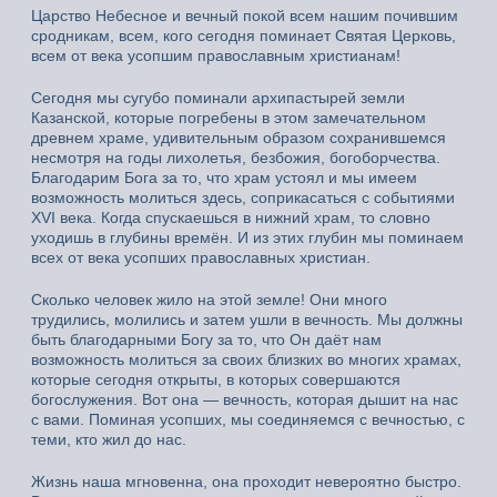
Царство Небесное и вечный покой всем нашим почившим
сродникам, всем, кого сегодня поминает Святая Церковь,
всем от века усопшим православным христианам!
Сегодня мы сугубо поминали архипастырей земли
Казанской, которые погребены в этом замечательном
древнем храме, удивительным образом сохранившемся
несмотря на годы лихолетья, безбожия, богоборчества.
Благодарим Бога за то, что храм устоял и мы имеем
возможность молиться здесь, соприкасаться с событиями
XVI века. Когда спускаешься в нижний храм, то словно
уходишь в глубины времён. И из этих глубин мы поминаем
всех от века усопших православных христиан.
Сколько человек жило на этой земле! Они много
трудились, молились и затем ушли в вечность. Мы должны
быть благодарными Богу за то, что Он даёт нам
возможность молиться за своих близких во многих храмах,
которые сегодня открыты, в которых совершаются
богослужения. Вот она — вечность, которая дышит на нас
с вами. Поминая усопших, мы соединяемся с вечностью, с
теми, кто жил до нас.
Жизнь наша мгновенна, она проходит невероятно быстро.