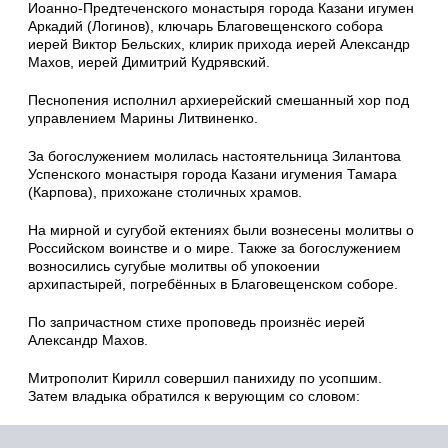
Иоанно-Предтеченского монастыря города Казани игумен
Аркадий (Логинов), ключарь Благовещенского собора
иерей Виктор Бельских, клирик прихода иерей Александр
Махов, иерей Димитрий Кудрявский.
Песнопения исполнил архиерейский смешанный хор под
управлением Марины Литвиненко.
За богослужением молилась настоятельница Зилантова
Успенского монастыря города Казани игумения Тамара
(Карпова), прихожане столичных храмов.
На мирной и сугубой ектениях были вознесены молитвы о
Российском воинстве и о мире. Также за богослужением
возносились сугубые молитвы об упокоении
архипастырей, погребённых в Благовещенском соборе.
По запричастном стихе проповедь произнёс иерей
Александр Махов.
Митрополит Кирилл совершил панихиду по усопшим.
Затем владыка обратился к верующим со словом: