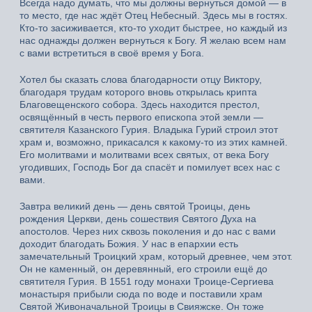
Всегда надо думать, что мы должны вернуться домой — в
то место, где нас ждёт Отец Небесный. Здесь мы в гостях.
Кто-то засиживается, кто-то уходит быстрее, но каждый из
нас однажды должен вернуться к Богу. Я желаю всем нам
с вами встретиться в своё время у Бога.
Хотел бы сказать слова благодарности отцу Виктору,
благодаря трудам которого вновь открылась крипта
Благовещенского собора. Здесь находится престол,
освящённый в честь первого епископа этой земли —
святителя Казанского Гурия. Владыка Гурий строил этот
храм и, возможно, прикасался к какому-то из этих камней.
Его молитвами и молитвами всех святых, от века Богу
угодивших, Господь Бог да спасёт и помилует всех нас с
вами.
Завтра великий день — день святой Троицы, день
рождения Церкви, день сошествия Святого Духа на
апостолов. Через них сквозь поколения и до нас с вами
доходит благодать Божия. У нас в епархии есть
замечательный Троицкий храм, который древнее, чем этот.
Он не каменный, он деревянный, его строили ещё до
святителя Гурия. В 1551 году монахи Троице-Сергиева
монастыря прибыли сюда по воде и поставили храм
Святой Живоначальной Троицы в Свияжске. Он тоже