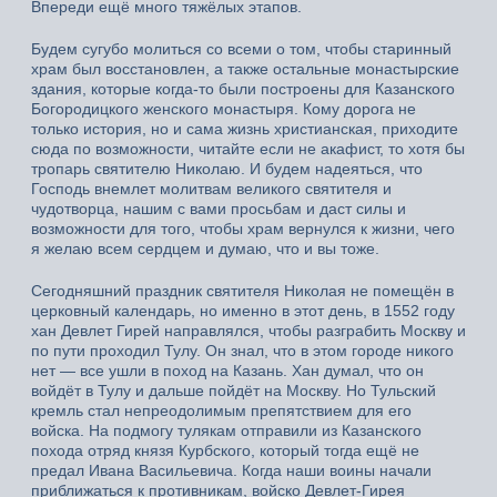
Впереди ещё много тяжёлых этапов.
Будем сугубо молиться со всеми о том, чтобы старинный
храм был восстановлен, а также остальные монастырские
здания, которые когда-то были построены для Казанского
Богородицкого женского монастыря. Кому дорога не
только история, но и сама жизнь христианская, приходите
сюда по возможности, читайте если не акафист, то хотя бы
тропарь святителю Николаю. И будем надеяться, что
Господь внемлет молитвам великого святителя и
чудотворца, нашим с вами просьбам и даст силы и
возможности для того, чтобы храм вернулся к жизни, чего
я желаю всем сердцем и думаю, что и вы тоже.
Сегодняшний праздник святителя Николая не помещён в
церковный календарь, но именно в этот день, в 1552 году
хан Девлет Гирей направлялся, чтобы разграбить Москву и
по пути проходил Тулу. Он знал, что в этом городе никого
нет — все ушли в поход на Казань. Хан думал, что он
войдёт в Тулу и дальше пойдёт на Москву. Но Тульский
кремль стал непреодолимым препятствием для его
войска. На подмогу тулякам отправили из Казанского
похода отряд князя Курбского, который тогда ещё не
предал Ивана Васильевича. Когда наши воины начали
приближаться к противникам, войско Девлет-Гирея