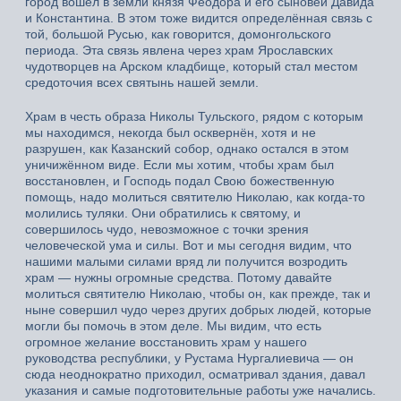
город вошёл в земли князя Феодора и его сыновей Давида
и Константина. В этом тоже видится определённая связь с
той, большой Русью, как говорится, домонгольского
периода. Эта связь явлена через храм Ярославских
чудотворцев на Арском кладбище, который стал местом
средоточия всех святынь нашей земли.
Храм в честь образа Николы Тульского, рядом с которым
мы находимся, некогда был осквернён, хотя и не
разрушен, как Казанский собор, однако остался в этом
уничижённом виде. Если мы хотим, чтобы храм был
восстановлен, и Господь подал Свою божественную
помощь, надо молиться святителю Николаю, как когда-то
молились туляки. Они обратились к святому, и
совершилось чудо, невозможное с точки зрения
человеческой ума и силы. Вот и мы сегодня видим, что
нашими малыми силами вряд ли получится возродить
храм — нужны огромные средства. Потому давайте
молиться святителю Николаю, чтобы он, как прежде, так и
ныне совершил чудо через других добрых людей, которые
могли бы помочь в этом деле. Мы видим, что есть
огромное желание восстановить храм у нашего
руководства республики, у Рустама Нургалиевича — он
сюда неоднократно приходил, осматривал здания, давал
указания и самые подготовительные работы уже начались.