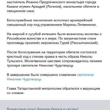
настоятель Иоанно-Предтеченского монастыря города
Казани игумен Аркадий (Логинов), насельники обители в
священном сане.
Богослужебные песнопения исполнил архиерейский
смешанный хор под управлением Марины Литвиненко.
На мирной и сугубой ектениях были вознесены молитвы о
Российском воинстве и о мире. По запричастном стихе
проповедь произнёс иеромонах Гурий (Рассыпнинский).
После богослужения на территории обители состоялся
крестный ход к стенам храма в честь образа Николы
Тульского. Молитвенное шествие сопровождалось пением
тропаря святителю Николаю Чудотворцу.
В завершение было совершено славление
святителю
Николаю Чудотворцу
.
Глава Татарстанской митрополии обратился к верующим
со словом:
Всечестные отцы! Дорогие братья и сестры!