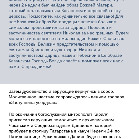
через 2 недели был найден образ Божией Матери,
который стал называться Казанским и перенесён в эту
церковь. Посмотрите, как удивительно всё связано! Для
нас Казанский образ Богородицы является большим
символом представительства Царицы Небесной и
заступничества святителя Николая за нас грешных. Будем
молиться и надеяться на милосердие Божие. Спаси вас
всех Господь! Великим предстательством и помощью
святителя Христова и чудотворца Николая и
заступничеством Царицы нашей Небесной в Её образе
Казанском Господь Бог да спасёт и помилует всех нас с
вами. С праздником!
Затем духовенство и верующие вернулись в собор.
Молитвенное шествие сопровождалось пением тропаря
«Заступница усердная».
По окончании богослужения митрополит Кирилл
пригласил верующих помолиться с архиепископом
Чикагским и Среднезападным Даниилом, который
прибудет в столицу Татарстана в канун Недели 2-й по
Пятидесятнице. Архиепископ Даниил будет совершать