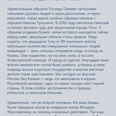
Удивительным образом Господь Своими святынями
связывает русских людей и через расстояния, и через
поколения. Наша земля особым образом связана с
образом Николы Тульского. В 1552 году святитель Николай
сотворил великое чудо для защитников города Тулы. С
образом угодника Божия, копия которого находится сейчас
перед нами, верующие обошли стены кремля. Надо
сказать, что защищали Тулу от 30-тысячного войска
небольшое количество совершенно немощных людей,
инвалидов — всех сильных отправили сюда, в поход на
Казань. Они надеялись не на свои силы, а на силу
божественной помощи. И город не сдался, благодаря чему
войско неприятеля потом было разбито, а Казань в свою
очередь вошла в русское государство и многие местные
жители стали христианами. Мы сегодня не мыслим
Россию без Казани — ведь это жемчужина в короне
Российской империи, одно из самых лучших мест нашей
страны. В этом особое заступничество и Царицы
Небесной, и святителя Николая.
Удивительно, что во второй половине XIII века Казань
была передана ханом во владение князю Феодору
Ярославскому за помощь в военных действиях. Так наш