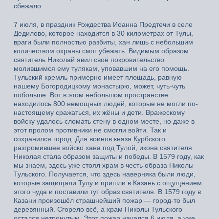
сбежало.
7 июля, в праздник Рождества Иоанна Предтечи в селе
Дедилово, которое находится в 30 километрах от Тулы,
враги были полностью разбиты, хан лишь с небольшим
количеством охраны смог убежать. Видимым образом
святитель Николай явил своё покровительство
молившимся ему тулякам, уповавшим на его помощь.
Тульский кремль примерно имеет площадь, равную
нашему Богородицкому монастырю, может, чуть-чуть
побольше. Вот в этом небольшом пространстве
находилось 800 немощных людей, которые не могли по-
настоящему сражаться, их жёны и дети. Вражескому
войску удалось сломать стену в одном месте, но даже в
этот пролом противники не смогли войти. Так и
сохранился город. Для воинов князя Курбского
разгромившее войско хана под Тулой, икона святителя
Николая стала образом защиты и победы. В 1579 году, как
мы знаем, здесь уже стоял храм в честь образа Николы
Тульского. Получается, что здесь наверняка были люди,
которые защищали Тулу и пришли в Казань с ощущением
этого чуда и поставили тут образ святителя. В 1579 году в
Казани произошёл страшнейший пожар — город-то был
деревянный. Сгорело всё, а храм Николы Тульского
остался нетронутым. Этот пожар начался 6 июля, а уже