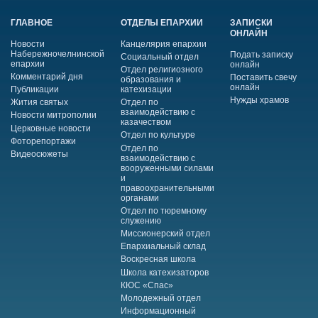
ГЛАВНОЕ
ОТДЕЛЫ ЕПАРХИИ
ЗАПИСКИ
ОНЛАЙН
Новости
Канцелярия епархии
Набережночелнинской
Подать записку
Социальный отдел
епархии
онлайн
Отдел религиозного
Комментарий дня
Поставить свечу
образования и
онлайн
Публикации
катехизации
Нужды храмов
Жития святых
Отдел по
взаимодействию с
Новости митрополии
казачеством
Церковные новости
Отдел по культуре
Фоторепортажи
Отдел по
Видеосюжеты
взаимодействию с
вооруженными силами
и
правоохранительными
органами
Отдел по тюремному
служению
Миссионерский отдел
Епархиальный склад
Воскресная школа
Школа катехизаторов
КЮС «Спас»
Молодежный отдел
Информационный