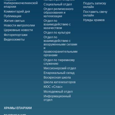
Набережночелнинской
Подать записку
Социальный отдел
епархии
онлайн
Отдел религиозного
Комментарий дня
Поставить свечу
образования и
онлайн
Публикации
катехизации
Нужды храмов
Жития святых
Отдел по
взаимодействию с
Новости митрополии
казачеством
Церковные новости
Отдел по культуре
Фоторепортажи
Отдел по
Видеосюжеты
взаимодействию с
вооруженными силами
и
правоохранительными
органами
Отдел по тюремному
служению
Миссионерский отдел
Епархиальный склад
Воскресная школа
Школа катехизаторов
КЮС «Спас»
Молодежный отдел
Информационный
отдел
ХРАМЫ ЕПАРХИИ