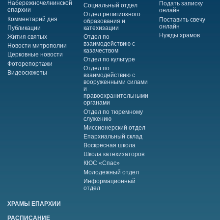
Набережночелнинской
Подать записку
Социальный отдел
епархии
онлайн
Отдел религиозного
Комментарий дня
Поставить свечу
образования и
онлайн
Публикации
катехизации
Нужды храмов
Жития святых
Отдел по
взаимодействию с
Новости митрополии
казачеством
Церковные новости
Отдел по культуре
Фоторепортажи
Отдел по
Видеосюжеты
взаимодействию с
вооруженными силами
и
правоохранительными
органами
Отдел по тюремному
служению
Миссионерский отдел
Епархиальный склад
Воскресная школа
Школа катехизаторов
КЮС «Спас»
Молодежный отдел
Информационный
отдел
ХРАМЫ ЕПАРХИИ
РАСПИСАНИЕ