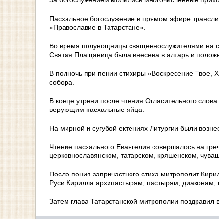
Пасхальное богослужение в прямом эфире трансли
«Православие в Татарстане».
Во время полунощницы священнослужителями на се
Святая Плащаница была внесена в алтарь и положен
В полночь при пении стихиры «Воскресение Твое, 
собора.
В конце утрени после чтения Огласительного слов
верующим пасхальные яйца.
На мирной и сугубой ектениях Литургии были возне
Чтение пасхального Евангелия совершалось на греч
церковнославянском, татарском, кряшенском, чуваш
После пения запричастного стиха митрополит Кири
Руси Кирилла архипастырям, пастырям, диаконам,
Затем глава Татарстанской митрополии поздравил 