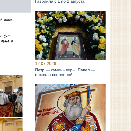
Гавриила с 1 по 2 августа
й век»,
 (ул.
ануне в
12.07.2026
Петр — камень веры, Павел —
похвала вселенной