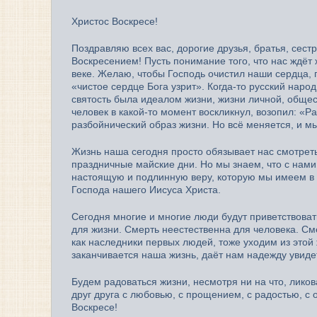
Христос Воскресе!
Поздравляю всех вас, дорогие друзья, братья, се
Воскресением! Пусть понимание того, что нас ждёт
веке. Желаю, чтобы Господь очистил наши сердца, 
«чистое сердце Бога узрит». Когда-то русский нар
святость была идеалом жизни, жизни личной, общест
человек в какой-то момент воскликнул, возопил: «Ра
разбойнический образ жизни. Но всё меняется, и м
Жизнь наша сегодня просто обязывает нас смотреть
праздничные майские дни. Но мы знаем, что с нами Б
настоящую и подлинную веру, которую мы имеем в с
Господа нашего Иисуса Христа.
Сегодня многие и многие люди будут приветствовать
для жизни. Смерть неестественна для человека. См
как наследники первых людей, тоже уходим из этой 
заканчивается наша жизнь, даёт нам надежду увиде
Будем радоваться жизни, несмотря ни на что, ликов
друг друга с любовью, с прощением, с радостью, с
Воскресе!