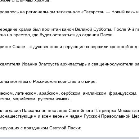
ровалось на региональном телеканале «Татарстан — Новый век» и
редине храма был прочитан канон Великой Субботы. После 9-й п
а на престол, где будет оставаться до отдания Пасхи.
Христе Спасе…» духовенство и верующие совершили крестный ход 
а святителя Иоанна Златоуста архипастырь и священнослужители р
сены молитвы о Российском воинстве и о мире.
еском, латинском, арабском, сербском, английском, французском,
ском, марийском, русском языках.
лл огласил Пасхальное послание Святейшего Патриарха Московско
 монашествующим и всем верным чадам Русской Православной Цер
верующих с праздником Светлой Пасхи: