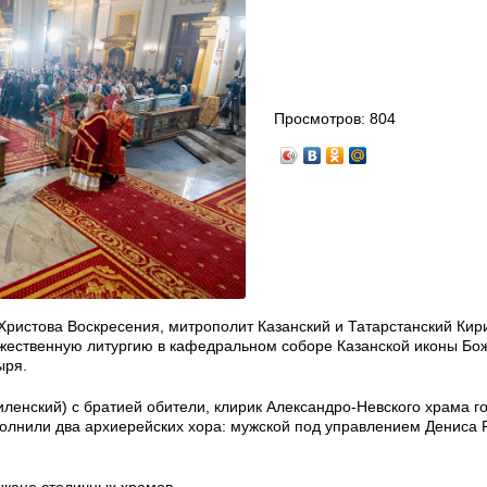
Просмотров:
804
о Христова Воскресения, митрополит Казанский и Татарстанский Кир
жественную литургию в кафедральном соборе Казанской иконы Бо
ыря.
ленский) с братией обители, клирик Александро-Невского храма г
олнили два архиерейских хора: мужской под управлением Дениса Р
жане столичных храмов.