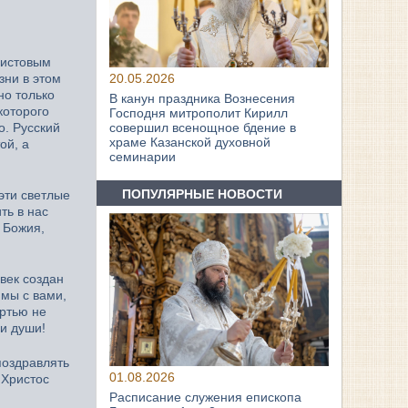
ристовым
зни в этом
20.05.2026
но только
В канун праздника Вознесения
которого
Господня митрополит Кирилл
о. Русский
совершил всенощное бдение в
храме Казанской духовной
ой, а
семинарии
ПОПУЛЯРНЫЕ НОВОСТИ
эти светлые
ть в нас
 Божия,
век создан
 мы с вами,
ертью не
и души!
поздравлять
01.08.2026
 Христос
Расписание служения епископа