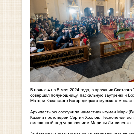
В ночь с 4 на 5 мая 2024 года, в праздник Светлог
совершил полунощницу, пасхальную заутреню и Бо
Матери Казанского Богородицкого мужского монаст
Архипастырю сослужили наместник игумен Марк (Ви
Казани протоиерей Сергий Хохлов. Песнопения исп
смешанный под управлением Марины Литвиненко.
За богослужением молились многочисленные прихо