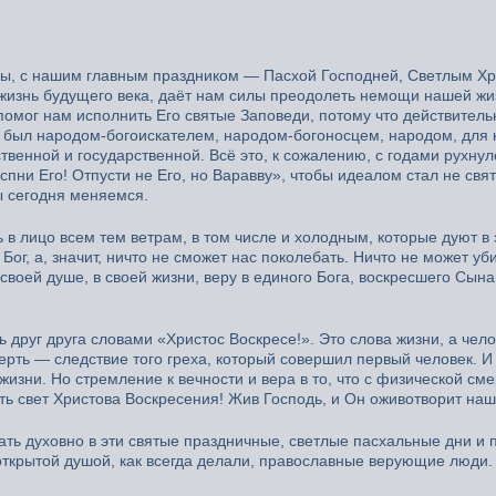
стры, с нашим главным праздником — Пасхой Господней, Светлым Х
 жизнь будущего века, даёт нам силы преодолеть немощи нашей жи
помог нам исполнить Его святые Заповеди, потому что действитель
од был народом-богоискателем, народом-богоносцем, народом, для 
венной и государственной. Всё это, к сожалению, с годами рухнул
спни Его! Отпусти не Его, но Варавву», чтобы идеалом стал не свят
ы сегодня меняемся.
 в лицо всем тем ветрам, в том числе и холодным, которые дуют в 
ог, а, значит, ничто не сможет нас поколебать. Ничто не может уби
воей душе, в своей жизни, веру в единого Бога, воскресшего Сына
 друг друга словами «Христос Воскресе!». Это слова жизни, а чело
ерть — следствие того греха, который совершил первый человек. И
жизни. Но стремление к вечности и вера в то, что с физической см
ть свет Христова Воскресения! Жив Господь, и Он оживотворит наш
ать духовно в эти святые праздничные, светлые пасхальные дни и 
 открытой душой, как всегда делали, православные верующие люди.