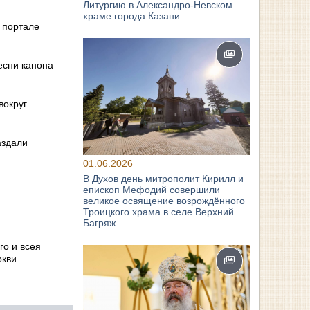
Литургию в Александро-Невском
храме города Казани
 портале
есни канона
вокруг
аздали
01.06.2026
В Духов день митрополит Кирилл и
епископ Мефодий совершили
великое освящение возрождённого
Троицкого храма в селе Верхний
Багряж
го и всея
кви.