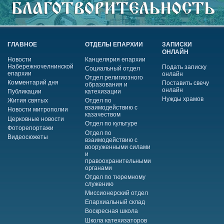
ГЛАВНОЕ
ОТДЕЛЫ ЕПАРХИИ
ЗАПИСКИ
ОНЛАЙН
Новости
Канцелярия епархии
Набережночелнинской
Подать записку
Социальный отдел
епархии
онлайн
Отдел религиозного
Комментарий дня
Поставить свечу
образования и
онлайн
Публикации
катехизации
Нужды храмов
Жития святых
Отдел по
взаимодействию с
Новости митрополии
казачеством
Церковные новости
Отдел по культуре
Фоторепортажи
Отдел по
Видеосюжеты
взаимодействию с
вооруженными силами
и
правоохранительными
органами
Отдел по тюремному
служению
Миссионерский отдел
Епархиальный склад
Воскресная школа
Школа катехизаторов