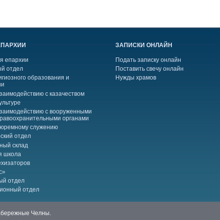
ЕПАРХИИ
ЗАПИСКИ ОНЛАЙН
я епархии
Подать записку онлайн
й отдел
Поставить свечу онлайн
игиозного образования и
Нужды храмов
ии
взаимодействию с казачеством
ультуре
взаимодействию с вооруженными
правоохранительными органами
тюремному служению
ский отдел
ный склад
я школа
ехизаторов
с»
ый отдел
ионный отдел
Набережные Челны.