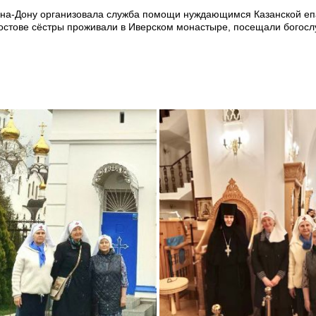
в-на-Дону организовала служба помощи нуждающимся Казанской е
остове сёстры проживали в Иверском монастыре, посещали богосл