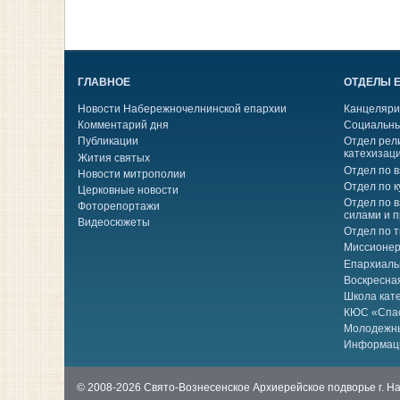
ГЛАВНОЕ
ОТДЕЛЫ 
Новости Набережночелнинской епархии
Канцеляри
Комментарий дня
Социальны
Публикации
Отдел рел
катехизац
Жития святых
Отдел по 
Новости митрополии
Отдел по к
Церковные новости
Отдел по 
Фоторепортажи
силами и 
Видеосюжеты
Отдел по 
Миссионер
Епархиаль
Воскресна
Школа кат
КЮС «Спа
Молодежн
Информац
© 2008-2026 Свято-Вознесенское Архиерейское подворье г. 