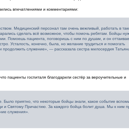
лились впечатлениями и комментариями:
ством. Медицинский персонал там очень вежливый, работать в так
тарались сделать всё возможное, чтобы помочь ребятам. Бойцы ну
нии. Помоешь пациента, поговоришь с ним по душам, и он оттаивает
тро. Усталость, конечно, была, но желание трудиться и помогать
 и продолжить служение», — рассказала сестра милосердия Татьян
 что пациенты госпиталя благодарили сестёр за вероучительные и
 Было приятно, что некоторые бойцы знали, какое событие вспом
ди и Святому Причастию. За каждого бойца болит душа. Мы к ним п
ние служения».