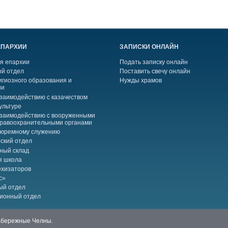
ЕПАРХИИ
ЗАПИСКИ ОНЛАЙН
я епархии
Подать записку онлайн
й отдел
Поставить свечу онлайн
игиозного образования и
Нужды храмов
ии
взаимодействию с казачеством
ультуре
взаимодействию с вооруженными
правоохранительными органами
тюремному служению
ский отдел
ный склад
я школа
ехизаторов
с»
ый отдел
ионный отдел
Набережные Челны.