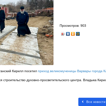
Просмотров:
903
станский Кирилл посетил
приход великомученицы Варвары города К
я строительство духовно-просветительского центра. Владыка Кири
Все новости