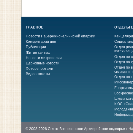
ГЛАВНОЕ
ОТДЕЛЫ 
Новости Набережночелнинской епархии
Канцеляри
Комментарий дня
Социальны
Публикации
Отдел рел
катехизац
Жития святых
Отдел по 
Новости митрополии
Отдел по к
Церковные новости
Отдел по 
Фоторепортажи
силами и 
Видеосюжеты
Отдел по 
Миссионер
Епархиаль
Воскресна
Школа кат
КЮС «Спа
Молодежн
Информац
© 2008-2026 Свято-Вознесенское Архиерейское подворье г. 