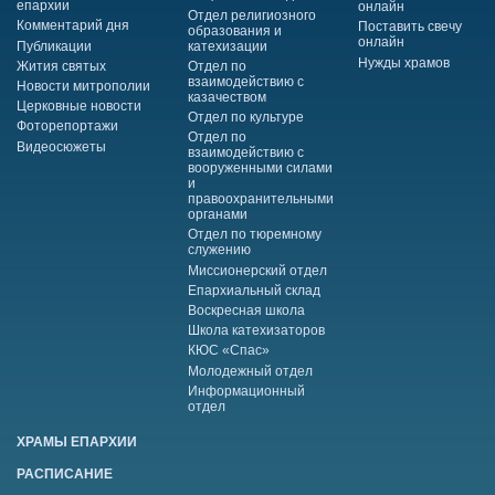
епархии
онлайн
Отдел религиозного
Комментарий дня
Поставить свечу
образования и
онлайн
Публикации
катехизации
Нужды храмов
Жития святых
Отдел по
взаимодействию с
Новости митрополии
казачеством
Церковные новости
Отдел по культуре
Фоторепортажи
Отдел по
Видеосюжеты
взаимодействию с
вооруженными силами
и
правоохранительными
органами
Отдел по тюремному
служению
Миссионерский отдел
Епархиальный склад
Воскресная школа
Школа катехизаторов
КЮС «Спас»
Молодежный отдел
Информационный
отдел
ХРАМЫ ЕПАРХИИ
РАСПИСАНИЕ