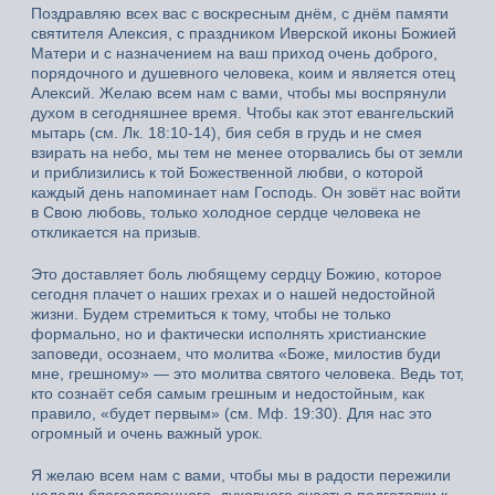
Поздравляю всех вас с воскресным днём, с днём памяти
святителя Алексия, с праздником Иверской иконы Божией
Матери и с назначением на ваш приход очень доброго,
порядочного и душевного человека, коим и является отец
Алексий. Желаю всем нам с вами, чтобы мы воспрянули
духом в сегодняшнее время. Чтобы как этот евангельский
мытарь (см. Лк. 18:10-14), бия себя в грудь и не смея
взирать на небо, мы тем не менее оторвались бы от земли
и приблизились к той Божественной любви, о которой
каждый день напоминает нам Господь. Он зовёт нас войти
в Свою любовь, только холодное сердце человека не
откликается на призыв.
Это доставляет боль любящему сердцу Божию, которое
сегодня плачет о наших грехах и о нашей недостойной
жизни. Будем стремиться к тому, чтобы не только
формально, но и фактически исполнять христианские
заповеди, осознаем, что молитва «Боже, милостив буди
мне, грешному» — это молитва святого человека. Ведь тот,
кто сознаёт себя самым грешным и недостойным, как
правило, «будет первым» (см. Мф. 19:30). Для нас это
огромный и очень важный урок.
Я желаю всем нам с вами, чтобы мы в радости пережили
недели благословенного, духовного счастья подготовки к