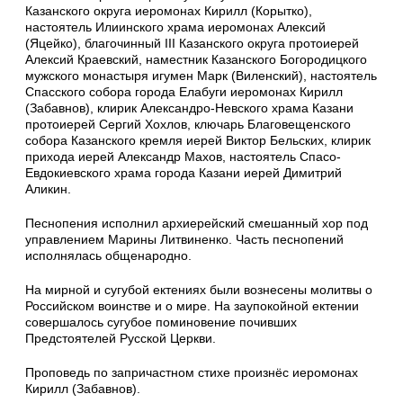
Казанского округа иеромонах Кирилл (Корытко),
настоятель Илиинского храма иеромонах Алексий
(Яцейко), благочинный III Казанского округа протоиерей
Алексий Краевский, наместник Казанского Богородицкого
мужского монастыря игумен Марк (Виленский), настоятель
Спасского собора города Елабуги иеромонах Кирилл
(Забавнов), клирик Александро-Невского храма Казани
протоиерей Сергий Хохлов, ключарь Благовещенского
собора Казанского кремля иерей Виктор Бельских, клирик
прихода иерей Александр Махов, настоятель Спасо-
Евдокиевского храма города Казани иерей Димитрий
Аликин.
Песнопения исполнил архиерейский смешанный хор под
управлением Марины Литвиненко. Часть песнопений
исполнялась общенародно.
На мирной и сугубой ектениях были вознесены молитвы о
Российском воинстве и о мире. На заупокойной ектении
совершалось сугубое поминовение почивших
Предстоятелей Русской Церкви.
Проповедь по запричастном стихе произнёс иеромонах
Кирилл (Забавнов).