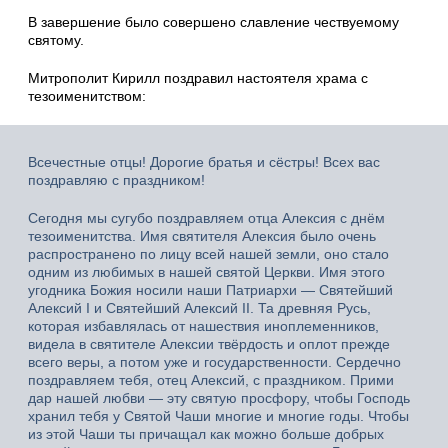
В завершение было совершено славление чествуемому
святому.
Митрополит Кирилл поздравил настоятеля храма с
тезоименитством:
Всечестные отцы! Дорогие братья и сёстры! Всех вас
поздравляю с праздником!
Сегодня мы сугубо поздравляем отца Алексия с днём
тезоименитства. Имя святителя Алексия было очень
распространено по лицу всей нашей земли, оно стало
одним из любимых в нашей святой Церкви. Имя этого
угодника Божия носили наши Патриархи — Святейший
Алексий I и Святейший Алексий II. Та древняя Русь,
которая избавлялась от нашествия иноплеменников,
видела в святителе Алексии твёрдость и оплот прежде
всего веры, а потом уже и государственности. Сердечно
поздравляем тебя, отец Алексий, с праздником. Прими
дар нашей любви — эту святую просфору, чтобы Господь
хранил тебя у Святой Чаши многие и многие годы. Чтобы
из этой Чаши ты причащал как можно больше добрых