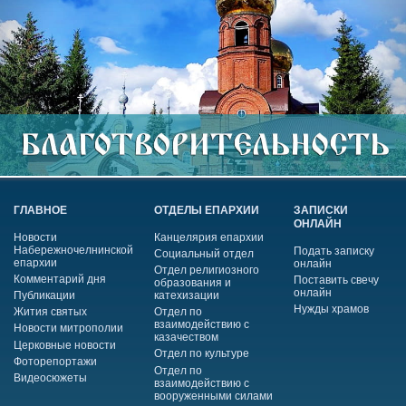
ГЛАВНОЕ
ОТДЕЛЫ ЕПАРХИИ
ЗАПИСКИ
ОНЛАЙН
Новости
Канцелярия епархии
Набережночелнинской
Подать записку
Социальный отдел
епархии
онлайн
Отдел религиозного
Комментарий дня
Поставить свечу
образования и
онлайн
Публикации
катехизации
Нужды храмов
Жития святых
Отдел по
взаимодействию с
Новости митрополии
казачеством
Церковные новости
Отдел по культуре
Фоторепортажи
Отдел по
Видеосюжеты
взаимодействию с
вооруженными силами