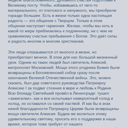
Великому посту. Чтобы, избавившись от чего-то
материального, от плотского и ненужного, мы приобрели
гораздо большее. Есть в жизни только одна настоящая
радость — это общение с Творцом. Только в этом
общении наступает гармония. Желаю, чтобы мы хоть в
какой-то мере приблизились к подлинному, ни с чем не
сравнимому счастью пребывания с Богом. Это даёт силы
и радость многим и многим христианам.
Эти люди отказываются от многого в жизни, но
приобретают вечное. В этом для нас большой жизненный
урок. Одним из таких людей был святитель Алексий,
митрополит Московский. Мощи этого угодника Божия были
возвращены в Богоявленский собор сразу после
окончания Великой Отечественной войны. Это, можно
сказать, был дар советского руководства Патриарху
Алексию I за подвиг стояния в вере и любовь к Родине.
Всю блокаду Святейший провёл в Ленинграде: тушил
«зажигалки», как и все испытывал невероятный голод и
холод, но оставался со своей паствой. И как бы в знак
некой благодарности Патриарху Церкви были возвращены
мощи святителя Алексия. Будем же молиться этому
удивительному святому, просить его о поддержке в наше
время, которое тоже требует от нашего