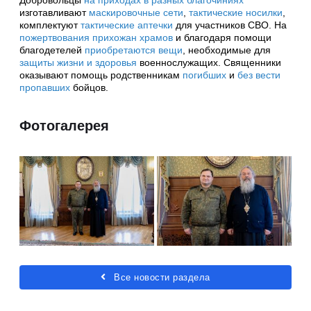
Добровольцы
на приходах в разных благочиниях
изготавливают
маскировочные сети
,
тактические носилки
,
комплектуют
тактические аптечки
для участников СВО. На
пожертвования прихожан храмов
и благодаря помощи
благодетелей
приобретаются вещи
, необходимые для
защиты жизни и здоровья
военнослужащих. Священники
оказывают помощь родственникам
погибших
и
без вести
пропавших
бойцов.
Фотогалерея
Все новости раздела