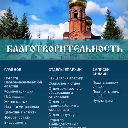
ГЛАВНОЕ
ОТДЕЛЫ ЕПАРХИИ
ЗАПИСКИ
ОНЛАЙН
Новости
Канцелярия епархии
Набережночелнинской
Подать записку
Социальный отдел
епархии
онлайн
Отдел религиозного
Комментарий дня
Поставить свечу
образования и
онлайн
Публикации
катехизации
Нужды храмов
Жития святых
Отдел по
взаимодействию с
Новости митрополии
казачеством
Церковные новости
Отдел по культуре
Фоторепортажи
Отдел по
Видеосюжеты
взаимодействию с