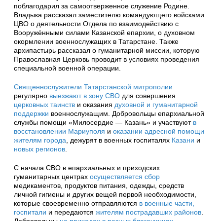
поблагодарил за самоотверженное служение Родине.
Владыка рассказал заместителю командующего войсками
ЦВО о деятельности Отдела по взаимодействию с
Вооружёнными силами Казанской епархии, о духовном
окормлении военнослужащих в Татарстане. Также
архипастырь рассказал о гуманитарной миссии, которую
Православная Церковь проводит в условиях проведения
специальной военной операции.
Священнослужители Татарстанской митрополии
регулярно
выезжают в зону СВО
для совершения
церковных таинств
и оказания
духовной и
гуманитарной
поддержки
военнослужащим. Добровольцы епархиальной
службы помощи «Милосердие — Казань» и участвуют
в
восстановлении Мариуполя
и
оказании адресной помощи
жителям города
, дежурят в военных госпиталях
Казани
и
новых регионов
.
С начала СВО в епархиальных и приходских
гуманитарных центрах
осуществляется сбор
медикаментов, продуктов питания, одежды, средств
личной гигиены и других вещей первой необходимости,
которые своевременно отправляются
в военные части,
госпитали
и передаются
жителям пострадавших районов
.