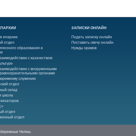
ЕПАРХИИ
ЗАПИСКИ ОНЛАЙН
я епархии
Подать записку онлайн
й отдел
Поставить свечу онлайн
игиозного образования и
Нужды храмов
ии
взаимодействию с казачеством
ультуре
взаимодействию с вооруженными
правоохранительными органами
тюремному служению
ский отдел
ный склад
я школа
ехизаторов
с»
ый отдел
ионный отдел
Набережные Челны.