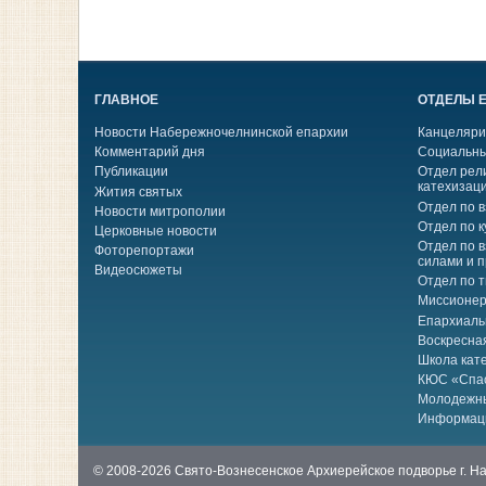
ГЛАВНОЕ
ОТДЕЛЫ 
Новости Набережночелнинской епархии
Канцеляри
Комментарий дня
Социальны
Публикации
Отдел рел
катехизац
Жития святых
Отдел по 
Новости митрополии
Отдел по к
Церковные новости
Отдел по 
Фоторепортажи
силами и 
Видеосюжеты
Отдел по 
Миссионер
Епархиаль
Воскресна
Школа кат
КЮС «Спа
Молодежн
Информац
© 2008-2026 Свято-Вознесенское Архиерейское подворье г. 