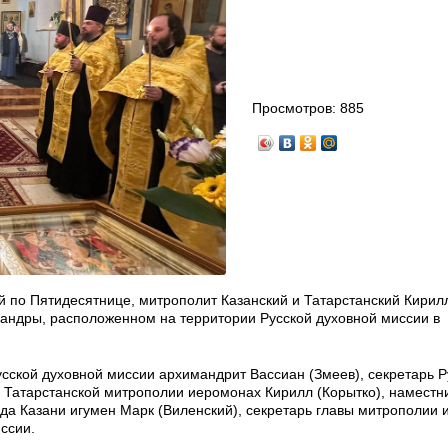
Просмотров:
885
-й по Пятидесятнице, митрополит Казанский и Татарстанский Кири
андры, расположенном на территории Русской духовной миссии в
сской духовной миссии архимандрит Вассиан (Змеев), секретарь Р
ь Татарстанской митрополии иеромонах Кирилл (Корытко), наместн
ода Казани игумен Марк (Виленский), секретарь главы митрополии
ссии.