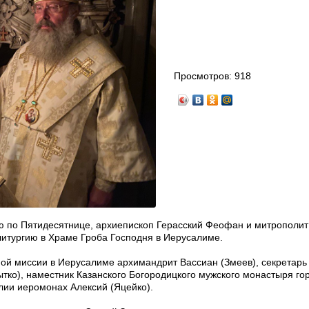
Просмотров:
918
-ю по Пятидесятнице, архиепископ Герасский Феофан и митрополит
итургию в Храме Гроба Господня в Иерусалиме.
ой миссии в Иерусалиме архимандрит Вассиан (Змеев), секретарь
тко), наместник Казанского Богородицкого мужского монастыря го
лии иеромонах Алексий (Яцейко).