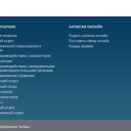
ЕПАРХИИ
ЗАПИСКИ ОНЛАЙН
я епархии
Подать записку онлайн
й отдел
Поставить свечу онлайн
игиозного образования и
Нужды храмов
ии
взаимодействию с казачеством
ультуре
взаимодействию с вооруженными
правоохранительными органами
тюремному служению
ский отдел
ный склад
я школа
ехизаторов
с»
ый отдел
ионный отдел
Набережные Челны.