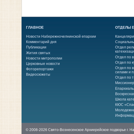
ГЛАВНОЕ
ОТДЕЛЫ 
Новости Набережночелнинской епархии
Канцеляри
Комментарий дня
Социальны
Публикации
Отдел рел
катехизац
Жития святых
Отдел по 
Новости митрополии
Отдел по к
Церковные новости
Отдел по 
Фоторепортажи
силами и 
Видеосюжеты
Отдел по 
Миссионер
Епархиаль
Воскресна
Школа кат
КЮС «Спа
Молодежн
Информац
© 2008-2026 Свято-Вознесенское Архиерейское подворье г. 