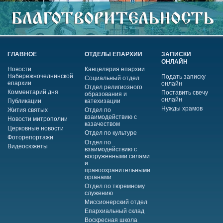
ГЛАВНОЕ
ОТДЕЛЫ ЕПАРХИИ
ЗАПИСКИ
ОНЛАЙН
Новости
Канцелярия епархии
Набережночелнинской
Подать записку
Социальный отдел
епархии
онлайн
Отдел религиозного
Комментарий дня
Поставить свечу
образования и
онлайн
Публикации
катехизации
Нужды храмов
Жития святых
Отдел по
взаимодействию с
Новости митрополии
казачеством
Церковные новости
Отдел по культуре
Фоторепортажи
Отдел по
Видеосюжеты
взаимодействию с
вооруженными силами
и
правоохранительными
органами
Отдел по тюремному
служению
Миссионерский отдел
Епархиальный склад
Воскресная школа