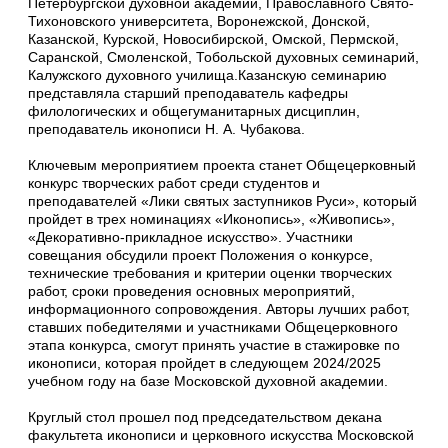
Петербургской духовной академии, Православного Свято-
Тихоновского университета, Воронежской, Донской,
Казанской, Курской, Новосибирской, Омской, Пермской,
Саранской, Смоленской, Тобольской духовных семинарий,
Калужского духовного училища.Казанскую семинарию
представляла старший преподаватель кафедры
филологических и общегуманитарных дисциплин,
преподаватель иконописи Н. А. Чубакова.
Ключевым мероприятием проекта станет Общецерковный
конкурс творческих работ среди студентов и
преподавателей «Лики святых заступников Руси», который
пройдет в трех номинациях «Иконопись», «Живопись»,
«Декоративно-прикладное искусство». Участники
совещания обсудили проект Положения о конкурсе,
технические требования и критерии оценки творческих
работ, сроки проведения основных мероприятий,
информационного сопровождения. Авторы лучших работ,
ставших победителями и участниками Общецерковного
этапа конкурса, смогут принять участие в стажировке по
иконописи, которая пройдет в следующем 2024/2025
учебном году на базе Московской духовной академии.
Круглый стол прошел под председательством декана
факультета иконописи и церковного искусства Московской