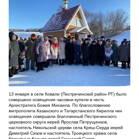
13 января в селе Ковали (Пестречинский район РТ) было
совершено освящение часовни-купели в честь
Архистратига Божия Михаила. По благословению
митрополита Казанского и Татарстанского Кирилла чин
освящения совершили благочинный Пестречинского
церковного округа иерей Ярослав Петрущенков,
настоятель Никольской церкви села Кряш-Серда иерей
Димитрий Сизов и настоятель Троицкого храма села
Крещёные Казыли иерей Геннадий Сизов.