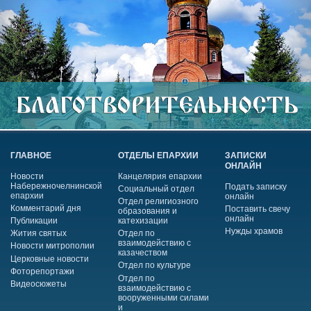
ГЛАВНОЕ
ОТДЕЛЫ ЕПАРХИИ
ЗАПИСКИ
ОНЛАЙН
Новости
Канцелярия епархии
Набережночелнинской
Подать записку
Социальный отдел
епархии
онлайн
Отдел религиозного
Комментарий дня
Поставить свечу
образования и
онлайн
Публикации
катехизации
Нужды храмов
Жития святых
Отдел по
взаимодействию с
Новости митрополии
казачеством
Церковные новости
Отдел по культуре
Фоторепортажи
Отдел по
Видеосюжеты
взаимодействию с
вооруженными силами
и