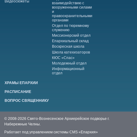
Видеосюжеты
взаимодействию с
вооруженными силами
и
правоохранительными
органами
Отдел по тюремному
служению
Миссионерский отдел
Епархиальный склад
Воскресная школа
Школа катехизаторов
КЮС «Спас»
Молодежный отдел
Информационный
отдел
ХРАМЫ ЕПАРХИИ
РАСПИСАНИЕ
ВОПРОС СВЯЩЕННИКУ
© 2008-2026 Свято-Вознесенское Архиерейское подворье г.
Набережные Челны.
Работает под управлением системы
CMS «Епархия»