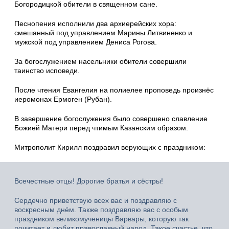
Богородицкой обители в священном сане.
Песнопения исполнили два архиерейских хора:
смешанный под управлением Марины Литвиненко и
мужской под управлением Дениса Рогова.
За богослужением насельники обители совершили
таинство исповеди.
После чтения Евангелия на полиелее проповедь произнёс
иеромонах Ермоген (Рубан).
В завершение богослужения было совершено славление
Божией Матери перед чтимым Казанским образом.
Митрополит Кирилл поздравил верующих с праздником:
Всечестные отцы! Дорогие братья и сёстры!
Сердечно приветствую всех вас и поздравляю с
воскресным днём. Также поздравляю вас с особым
праздником великомученицы Варвары, которую так
почитает и любит православный народ. Такое счастье, что