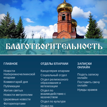
ГЛАВНОЕ
ОТДЕЛЫ ЕПАРХИИ
ЗАПИСКИ
ОНЛАЙН
Новости
Канцелярия епархии
Набережночелнинской
Подать записку
Социальный отдел
епархии
онлайн
Отдел религиозного
Комментарий дня
Поставить свечу
образования и
онлайн
Публикации
катехизации
Нужды храмов
Жития святых
Отдел по
взаимодействию с
Новости митрополии
казачеством
Церковные новости
Отдел по культуре
Фоторепортажи
Отдел по