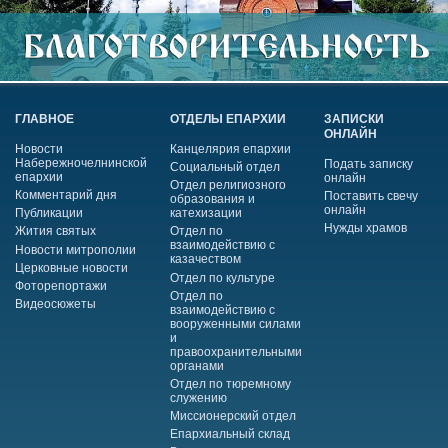
ГЛАВНОЕ
ОТДЕЛЫ ЕПАРХИИ
ЗАПИСКИ
ОНЛАЙН
Новости
Канцелярия епархии
Набережночелнинской
Подать записку
Социальный отдел
епархии
онлайн
Отдел религиозного
Комментарий дня
Поставить свечу
образования и
онлайн
Публикации
катехизации
Нужды храмов
Жития святых
Отдел по
взаимодействию с
Новости митрополии
казачеством
Церковные новости
Отдел по культуре
Фоторепортажи
Отдел по
Видеосюжеты
взаимодействию с
вооруженными силами
и
правоохранительными
органами
Отдел по тюремному
служению
Миссионерский отдел
Епархиальный склад