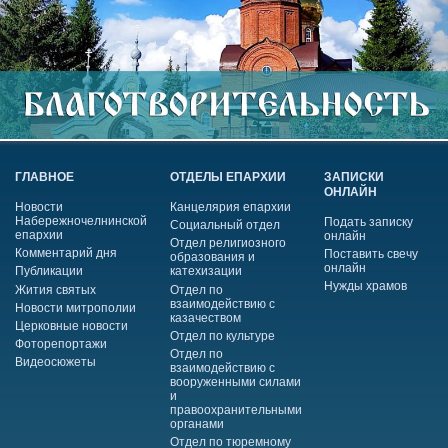
ГЛАВНОЕ
ОТДЕЛЫ ЕПАРХИИ
ЗАПИСКИ
ОНЛАЙН
Новости
Канцелярия епархии
Набережночелнинской
Подать записку
Социальный отдел
епархии
онлайн
Отдел религиозного
Комментарий дня
Поставить свечу
образования и
онлайн
Публикации
катехизации
Нужды храмов
Жития святых
Отдел по
взаимодействию с
Новости митрополии
казачеством
Церковные новости
Отдел по культуре
Фоторепортажи
Отдел по
Видеосюжеты
взаимодействию с
вооруженными силами
и
правоохранительными
органами
Отдел по тюремному