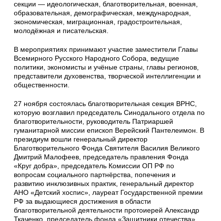
секции — идеологическая, благотворительная, военная,
образовательная, демографическая, международная,
экономическая, миграционная, градостроительная,
молодёжная и писательская.
В мероприятиях принимают участие заместители Главы
Всемирного Русского Народного Собора, ведущие
политики, экономисты и учёные страны, главы регионов,
представители духовенства, творческой интеллигенции и
общественности.
27 ноября состоялась благотворительная секция ВРНС,
которую возглавил председатель Синодального отдела по
благотворительности, руководитель Патриаршей
гуманитарной миссии епископ Верейский Пантелеимон. В
президиум вошли генеральный директор
Благотворительного Фонда Святителя Василия Великого
Дмитрий Малофеев, председатель правления Фонда
«Круг добра», председатель Комиссии ОП РФ по
вопросам социального партнёрства, попечения и
развитию инклюзивных практик, генеральный директор
АНО «Детский хоспис», лауреат Государственной премии
РФ за выдающиеся достижения в области
благотворительной деятельности протоиерей Александр
Ткаченко, председатель фонда «Защитники отечества»