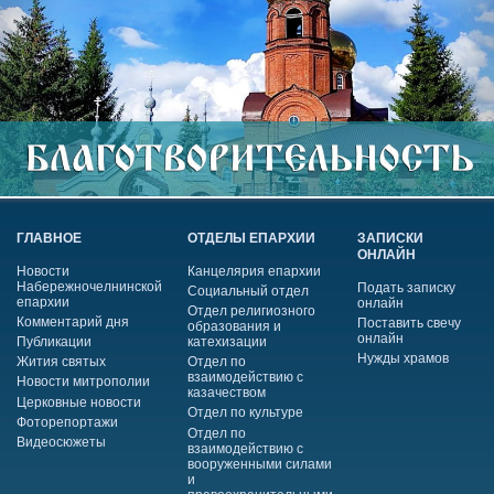
ГЛАВНОЕ
ОТДЕЛЫ ЕПАРХИИ
ЗАПИСКИ
ОНЛАЙН
Новости
Канцелярия епархии
Набережночелнинской
Подать записку
Социальный отдел
епархии
онлайн
Отдел религиозного
Комментарий дня
Поставить свечу
образования и
онлайн
Публикации
катехизации
Нужды храмов
Жития святых
Отдел по
взаимодействию с
Новости митрополии
казачеством
Церковные новости
Отдел по культуре
Фоторепортажи
Отдел по
Видеосюжеты
взаимодействию с
вооруженными силами
и