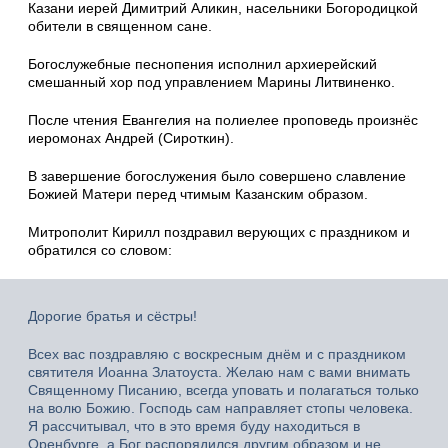
Казани иерей Димитрий Аликин, насельники Богородицкой
обители в священном сане.
Богослужебные песнопения исполнил архиерейский
смешанный хор под управлением Марины Литвиненко.
После чтения Евангелия на полиелее проповедь произнёс
иеромонах Андрей (Сироткин).
В завершение богослужения было совершено славление
Божией Матери перед чтимым Казанским образом.
Митрополит Кирилл поздравил верующих с праздником и
обратился со словом:
Дорогие братья и сёстры!
Всех вас поздравляю с воскресным днём и с праздником
святителя Иоанна Златоуста. Желаю нам с вами внимать
Священному Писанию, всегда уповать и полагаться только
на волю Божию. Господь сам направляет стопы человека.
Я рассчитывал, что в это время буду находиться в
Оренбурге, а Бог распорядился другим образом и не