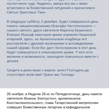
пустил меня туда. Надеюсь, завтра все мы с вами
встретимся за Божественной литургией и причастимся
Святых Христовых Таин.
В грядущую субботу, 2 декабря, будет совершаться день
память священномученика Иоасафа Чистопольского —
нашего святого, друга святителя Кирилла Казанского.
Епископ Иоасаф некоторое время управлял Казанской
епархией, здесь, на Архангельском кладбище его
расстреляли с другими мучениками и исповедниками
нашей Церкви. Если Бог даст, богослужение в этот день
будет совершаться в семинарском храме. У кого есть
желание и возможность, приходите помолиться вместе с
детьми.
Грядите в дома ваши с миром, ангел Господень да
сопутствует всем вам! Храни вас Господь!
26 ноября, в Неделю 25-ю по Пятидесятнице, день памяти
святителя Иоанна Златоустого, архиепископа
Константинопольского, глава Татарстанской митрополии
совершит Божественную литургию в кафедральном