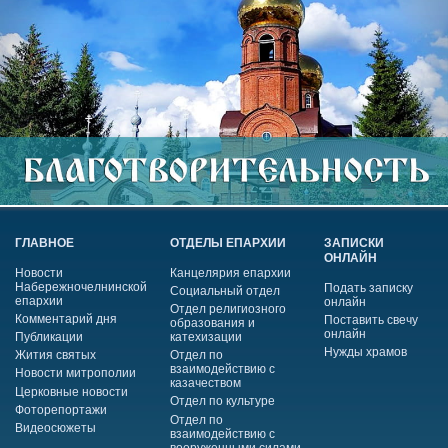
ГЛАВНОЕ
ОТДЕЛЫ ЕПАРХИИ
ЗАПИСКИ
ОНЛАЙН
Новости
Канцелярия епархии
Набережночелнинской
Подать записку
Социальный отдел
епархии
онлайн
Отдел религиозного
Комментарий дня
Поставить свечу
образования и
онлайн
Публикации
катехизации
Нужды храмов
Жития святых
Отдел по
взаимодействию с
Новости митрополии
казачеством
Церковные новости
Отдел по культуре
Фоторепортажи
Отдел по
Видеосюжеты
взаимодействию с
вооруженными силами