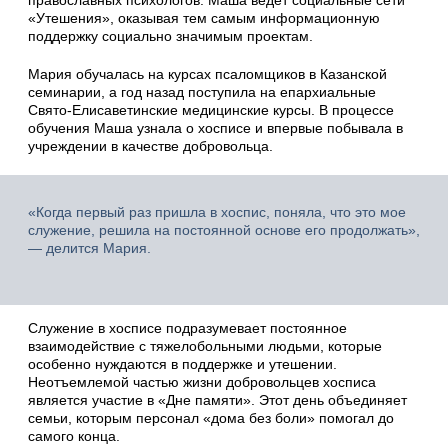
православных психологов. Маша ведёт социальные сети
«Утешения», оказывая тем самым информационную
поддержку социально значимым проектам.
Мария обучалась на курсах псаломщиков в Казанской
семинарии, а год назад поступила на епархиальные
Свято-Елисаветинские медицинские курсы. В процессе
обучения Маша узнала о хосписе и впервые побывала в
учреждении в качестве добровольца.
«Когда первый раз пришла в хоспис, поняла, что это мое
служение, решила на постоянной основе его продолжать»,
— делится Мария.
Служение в хосписе подразумевает постоянное
взаимодействие с тяжелобольными людьми, которые
особенно нуждаются в поддержке и утешении.
Неотъемлемой частью жизни добровольцев хосписа
является участие в «Дне памяти». Этот день объединяет
семьи, которым персонал «дома без боли» помогал до
самого конца.