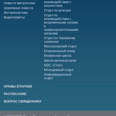
взаимодействию с
Новости митрополии
казачеством
Церковные новости
Отдел по культуре
Фоторепортажи
Отдел по
Видеосюжеты
взаимодействию с
вооруженными силами
и
правоохранительными
органами
Отдел по тюремному
служению
Миссионерский отдел
Епархиальный склад
Воскресная школа
Школа катехизаторов
КЮС «Спас»
Молодежный отдел
Информационный
отдел
ХРАМЫ ЕПАРХИИ
РАСПИСАНИЕ
ВОПРОС СВЯЩЕННИКУ