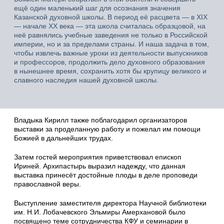
ещё один маленький шаг для осознания значения
Казанской духовной школы. В период её расцвета — в XIX
— начале XX века — эта школа считалась образцовой, на
неё равнялись учебные заведения не только в Российской
империи, но и за пределами страны. И наша задача в том,
чтобы извлечь важные уроки из деятельности выпускников
и профессоров, продолжить дело духовного образования
в нынешнее время, сохранить хотя бы крупицу великого и
славного наследия нашей духовной школы.
Владыка Кирилл также поблагодарил организаторов
выставки за проделанную работу и пожелал им помощи
Божией в дальнейших трудах.
Затем гостей мероприятия приветствовал епископ
Ириней. Архипастырь выразил надежду, что данная
выставка принесёт достойные плоды в деле проповеди
православной веры.
Выступление заместителя директора Научной библиотеки
им. Н.И. Лобачевского Эльмиры Амерхановой было
посвящено теме сотрудничества КФУ и семинарии в