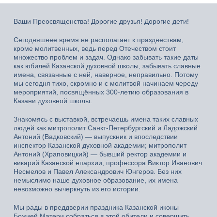
Ваши Преосвященства! Дорогие друзья! Дорогие дети!
Сегодняшнее время не располагает к празднествам,
кроме молитвенных, ведь перед Отечеством стоит
множество проблем и задач. Однако забывать такие даты
как юбилей Казанской духовной школы, забывать славные
имена, связанные с ней, наверное, неправильно. Потому
мы сегодня тихо, скромно и с молитвой начинаем череду
мероприятий, посвящённых 300-летию образования в
Казани духовной школы.
Знакомясь с выставкой, встречаешь имена таких славных
людей как митрополит Санкт-Петербургский и Ладожский
Антоний (Вадковский) — выпускник и впоследствии
инспектор Казанской духовной академии; митрополит
Антоний (Храповицкий) — бывший ректор академии и
викарий Казанской епархии; профессора Виктор Иванович
Несмелов и Павел Александрович Юнгеров. Без них
немыслимо наше духовное образование, их имена
невозможно вычеркнуть из его истории.
Мы рады в преддверии праздника Казанской иконы
Божией Матери собраться в этой обители и совершить