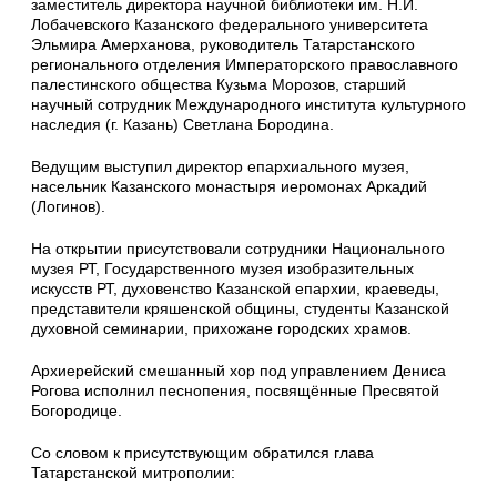
заместитель директора научной библиотеки им. Н.И.
Лобачевского Казанского федерального университета
Эльмира Амерханова, руководитель Татарстанского
регионального отделения Императорского православного
палестинского общества Кузьма Морозов, старший
научный сотрудник Международного института культурного
наследия (г. Казань) Светлана Бородина.
Ведущим выступил директор епархиального музея,
насельник Казанского монастыря иеромонах Аркадий
(Логинов).
На открытии присутствовали сотрудники Национального
музея РТ, Государственного музея изобразительных
искусств РТ, духовенство Казанской епархии, краеведы,
представители кряшенской общины, студенты Казанской
духовной семинарии, прихожане городских храмов.
Архиерейский смешанный хор под управлением Дениса
Рогова исполнил песнопения, посвящённые Пресвятой
Богородице.
Со словом к присутствующим обратился глава
Татарстанской митрополии: