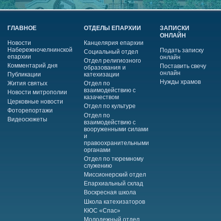
ГЛАВНОЕ
ОТДЕЛЫ ЕПАРХИИ
ЗАПИСКИ
ОНЛАЙН
Новости
Канцелярия епархии
Набережночелнинской
Подать записку
Социальный отдел
епархии
онлайн
Отдел религиозного
Комментарий дня
Поставить свечу
образования и
онлайн
Публикации
катехизации
Нужды храмов
Жития святых
Отдел по
взаимодействию с
Новости митрополии
казачеством
Церковные новости
Отдел по культуре
Фоторепортажи
Отдел по
Видеосюжеты
взаимодействию с
вооруженными силами
и
правоохранительными
органами
Отдел по тюремному
служению
Миссионерский отдел
Епархиальный склад
Воскресная школа
Школа катехизаторов
КЮС «Спас»
Молодежный отдел