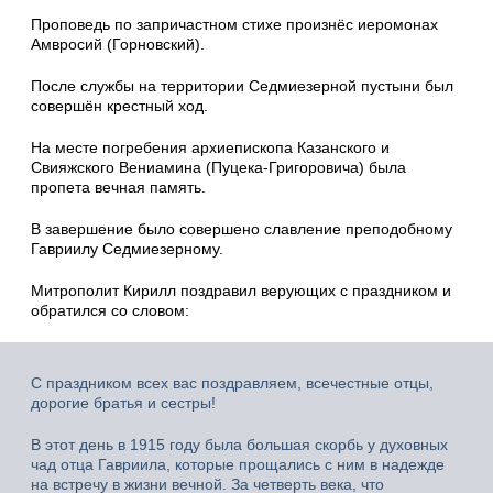
Проповедь по запричастном стихе произнёс иеромонах
Амвросий (Горновский).
После службы на территории Седмиезерной пустыни был
совершён крестный ход.
На месте погребения архиепископа Казанского и
Свияжского Вениамина (Пуцека-Григоровича) была
пропета вечная память.
В завершение было совершено славление преподобному
Гавриилу Седмиезерному.
Митрополит Кирилл поздравил верующих с праздником и
обратился со словом:
С праздником всех вас поздравляем, всечестные отцы,
дорогие братья и сестры!
В этот день в 1915 году была большая скорбь у духовных
чад отца Гавриила, которые прощались с ним в надежде
на встречу в жизни вечной. За четверть века, что