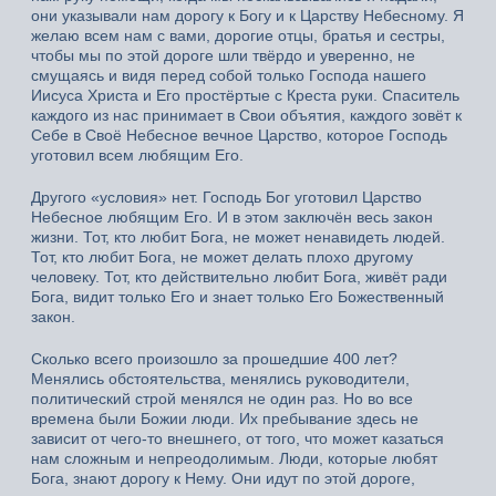
они указывали нам дорогу к Богу и к Царству Небесному. Я
желаю всем нам с вами, дорогие отцы, братья и сестры,
чтобы мы по этой дороге шли твёрдо и уверенно, не
смущаясь и видя перед собой только Господа нашего
Иисуса Христа и Его простёртые с Креста руки. Спаситель
каждого из нас принимает в Свои объятия, каждого зовёт к
Себе в Своё Небесное вечное Царство, которое Господь
уготовил всем любящим Его.
Другого «условия» нет. Господь Бог уготовил Царство
Небесное любящим Его. И в этом заключён весь закон
жизни. Тот, кто любит Бога, не может ненавидеть людей.
Тот, кто любит Бога, не может делать плохо другому
человеку. Тот, кто действительно любит Бога, живёт ради
Бога, видит только Его и знает только Его Божественный
закон.
Сколько всего произошло за прошедшие 400 лет?
Менялись обстоятельства, менялись руководители,
политический строй менялся не один раз. Но во все
времена были Божии люди. Их пребывание здесь не
зависит от чего-то внешнего, от того, что может казаться
нам сложным и непреодолимым. Люди, которые любят
Бога, знают дорогу к Нему. Они идут по этой дороге,