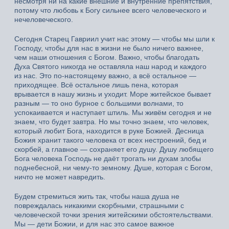
несмотря ни на какие внешние и внутренние препятствия,
потому что любовь к Богу сильнее всего человеческого и
нечеловеческого.
Сегодня Старец Гавриил учит нас этому — чтобы мы шли к
Господу, чтобы для нас в жизни не было ничего важнее,
чем наши отношения с Богом. Важно, чтобы благодать
Духа Святого никогда не оставляла наш народ и каждого
из нас. Это по-настоящему важно, а всё остальное —
приходящее. Всё остальное лишь пена, которая
врывается в нашу жизнь и уходит. Море житейское бывает
разным — то оно бурное с большими волнами, то
успокаивается и наступает штиль. Мы живём сегодня и не
знаем, что будет завтра. Но мы точно знаем, что человек,
который любит Бога, находится в руке Божией. Десница
Божия хранит такого человека от всех нестроений, бед и
скорбей, а главное — сохраняет его душу. Душу любящего
Бога человека Господь не даёт трогать ни духам злобы
поднебесной, ни чему-то земному. Душе, которая с Богом,
ничто не может навредить.
Будем стремиться жить так, чтобы наша душа не
повреждалась никакими скорбными, страшными с
человеческой точки зрения житейскими обстоятельствами.
Мы — дети Божии, и для нас это самое важное