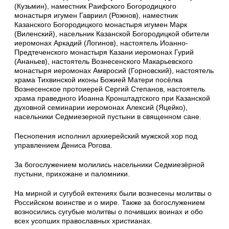
(Кузьмин), наместник Раифского Богородицкого
монастыря игумен Гавриил (Рожнов), наместник
Казанского Богородицкого монастыря игумен Марк
(Виленский), насельник Казанской Богородицкой обители
иеромонах Аркадий (Логинов), настоятель Иоанно-
Предтеченского монастыря Казани иеромонах Гурий
(Ананьев), настоятель Вознесенского Макарьевского
монастыря иеромонах Амвросий (Горновский), настоятель
храма Тихвинской иконы Божией Матери посёлка
Вознесенское протоиерей Сергий Степанов, настоятель
храма праведного Иоанна Кронштадтского при Казанской
духовной семинарии иеромонах Алексий (Яцейко),
насельники Седмиезерной пустыни в священном сане.
Песнопения исполнил архиерейский мужской хор под
управлением Дениса Рогова.
За богослужением молились насельники Седмиезёрной
пустыни, прихожане и паломники.
На мирной и сугубой ектениях были вознесены молитвы о
Российском воинстве и о мире. Также за богослужением
возносились сугубые молитвы о почивших воинах и обо
всех усопших православных христианах.