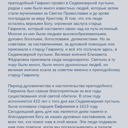
преподобный Гавриил провёл в Седмиезерной пустыни,
рядом с ним было много известных людей, которые затем
стали мучениками за Святое Православие и до крови
пострадали за веру Христову. В том, что эти люди
остались верными Богу, огромная заслуга старца
Гавриила, который наставлял своих чад на путь истинный.
Многие из них были людьми высокообразованными,
духовно богатыми, богословами, догматистами. Но за
советами, за наставлениями, за духовной помощью они
приезжали к старцу Гавриилу, и всё это получали здесь, в
Седмиезерной пустыни. Великая княгиня Елизавета
Фёдоровна приезжала сюда неоднократно. Святынь в ту
пору было много, было много духоносных людей, но
великая княгиня ехала за советом именно к преподобному
старцу Гавриилу.
Период духовничества и настоятельства преподобного
Гавриила был самым благоприятным за все годы
существования этой святой обители. В этом году
исполняется 410 лет с того дня как Седмиезерная пустынь
была основана старцем Евфимием в 1613 году.
Сегодняшний день для нас является днём памяти и
благодарения Богу за наших духовных наставников, за
всех тех, кто помог нам в этой жизни. Эти люди подавали
нам руку помощи, когда мы поскальзывались и падали,