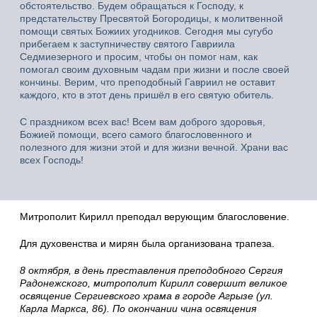
обстоятельство. Будем обращаться к Господу, к
предстательству Пресвятой Богородицы, к молитвенной
помощи святых Божиих угодников. Сегодня мы сугубо
прибегаем к заступничеству святого Гавриила
Седмиезерного и просим, чтобы он помог нам, как
помогал своим духовным чадам при жизни и после своей
кончины. Верим, что преподобный Гавриил не оставит
каждого, кто в этот день пришёл в его святую обитель.
С праздником всех вас! Всем вам доброго здоровья,
Божией помощи, всего самого благословенного и
полезного для жизни этой и для жизни вечной. Храни вас
всех Господь!
Митрополит Кирилл преподал верующим благословение.
Для духовенства и мирян была организована трапеза.
8 октября, в день преставления преподобного Сергия
Радонежского, митрополит Кирилл совершит великое
освящение Сергиевского храма в городе Агрызе (ул.
Карла Маркса, 86). По окончании чина освящения