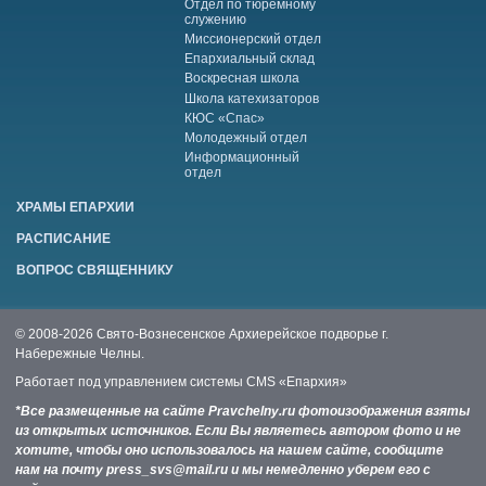
Отдел по тюремному
служению
Миссионерский отдел
Епархиальный склад
Воскресная школа
Школа катехизаторов
КЮС «Спас»
Молодежный отдел
Информационный
отдел
ХРАМЫ ЕПАРХИИ
РАСПИСАНИЕ
ВОПРОС СВЯЩЕННИКУ
© 2008-2026 Свято-Вознесенское Архиерейское подворье г.
Набережные Челны.
Работает под управлением системы
CMS «Епархия»
*Все размещенные на сайте Pravchelny.ru фотоизображения взяты
из открытых источников. Если Вы являетесь автором фото и не
хотите, чтобы оно использовалось на нашем сайте, сообщите
нам на почту press_svs@mail.ru и мы немедленно уберем его с