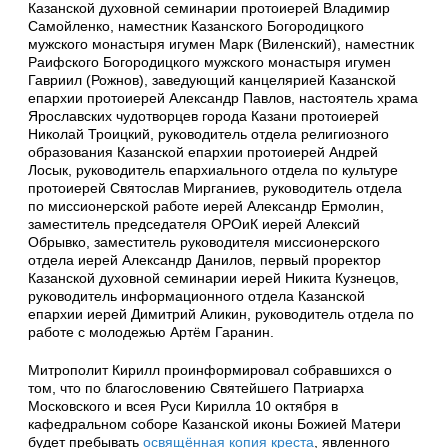
Казанской духовной семинарии протоиерей Владимир
Самойленко, наместник Казанского Богородицкого
мужского монастыря игумен Марк (Виленский), наместник
Раифского Богородицкого мужского монастыря игумен
Гавриил (Рожнов), заведующий канцелярией Казанской
епархии протоиерей Александр Павлов, настоятель храма
Ярославских чудотворцев города Казани протоиерей
Николай Троицкий, руководитель отдела религиозного
образования Казанской епархии протоиерей Андрей
Лосык, руководитель епархиального отдела по культуре
протоиерей Святослав Мирганиев, руководитель отдела
по миссионерской работе иерей Александр Ермолин,
заместитель председателя ОРОиК иерей Алексий
Обрывко, заместитель руководителя миссионерского
отдела иерей Александр Данилов, первый проректор
Казанской духовной семинарии иерей Никита Кузнецов,
руководитель информационного отдела Казанской
епархии иерей Димитрий Аликин, руководитель отдела по
работе с молодежью Артём Гаранин.
Митрополит Кирилл проинформировал собравшихся о
том, что по благословению Святейшего Патриарха
Московского и всея Руси Кирилла 10 октября в
кафедральном соборе Казанской иконы Божией Матери
будет пребывать
освящённая копия креста
, явленного