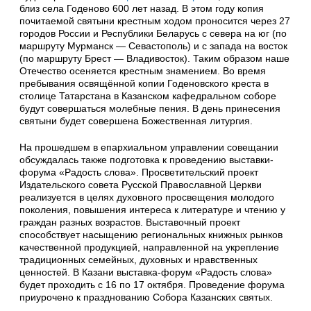
близ села Годеново 600 лет назад. В этом году копия
почитаемой святыни крестным ходом проносится через 27
городов России и Республики Беларусь с севера на юг (по
маршруту Мурманск — Севастополь) и с запада на восток
(по маршруту Брест — Владивосток). Таким образом наше
Отечество осеняется крестным знамением. Во время
пребывания освящённой копии Годеновского креста в
столице Татарстана в Казанском кафедральном соборе
будут совершаться молебные пения. В день принесения
святыни будет совершена Божественная литургия.
На прошедшем в епархиальном управлении совещании
обсуждалась также подготовка к проведению выставки-
форума «Радость слова». Просветительский проект
Издательского совета Русской Православной Церкви
реализуется в целях духовного просвещения молодого
поколения, повышения интереса к литературе и чтению у
граждан разных возрастов. Выставочный проект
способствует насыщению региональных книжных рынков
качественной продукцией, направленной на укрепление
традиционных семейных, духовных и нравственных
ценностей. В Казани выставка-форум «Радость слова»
будет проходить с 16 по 17 октября. Проведение форума
приурочено к празднованию Собора Казанских святых.