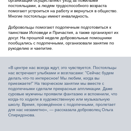
организации осуществляют уход за пожилыми
постояльцами, а людям трудоспособного возраста
помогают устроиться на работу и вернуться в общество.
Многие постояльцы имеют инвалидность.
Добровольцы помогают подопечным подготовиться к
таинствам Исповеди и Причастия, а также организуют их
досуг. На прошлой неделе добровольные помощники
пообщались с подопечными, организовали занятие по
рукоделию и чаепитие.
«В центре нас всегда ждут, это чувствуется. Постояльцы
нас встречают улыбками и возгласами: "Сейчас будем
делать что-то интересное! Мы любим, когда вы
приезжаете!" На творческом занятии мы вместе с
подопечными сделали прекрасные аппликации. Даже
суровые мужчины проявили фантазию и вспомнили, что
когда-то ходили в художественную или музыкальную
школу. Время, проведённое с подопечными, пролетает
для нас незаметно», — рассказала доброволец Ольга
Спиридонова.