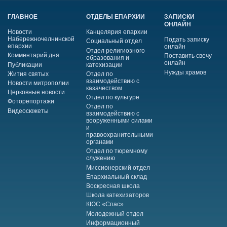
ГЛАВНОЕ
ОТДЕЛЫ ЕПАРХИИ
ЗАПИСКИ
ОНЛАЙН
Новости
Канцелярия епархии
Набережночелнинской
Подать записку
Социальный отдел
епархии
онлайн
Отдел религиозного
Комментарий дня
Поставить свечу
образования и
онлайн
Публикации
катехизации
Нужды храмов
Жития святых
Отдел по
взаимодействию с
Новости митрополии
казачеством
Церковные новости
Отдел по культуре
Фоторепортажи
Отдел по
Видеосюжеты
взаимодействию с
вооруженными силами
и
правоохранительными
органами
Отдел по тюремному
служению
Миссионерский отдел
Епархиальный склад
Воскресная школа
Школа катехизаторов
КЮС «Спас»
Молодежный отдел
Информационный