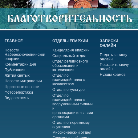
ГЛАВНОЕ
ОТДЕЛЫ ЕПАРХИИ
ЗАПИСКИ
ОНЛАЙН
Новости
Канцелярия епархии
Набережночелнинской
Подать записку
Социальный отдел
епархии
онлайн
Отдел религиозного
Комментарий дня
Поставить свечу
образования и
онлайн
Публикации
катехизации
Нужды храмов
Жития святых
Отдел по
взаимодействию с
Новости митрополии
казачеством
Церковные новости
Отдел по культуре
Фоторепортажи
Отдел по
Видеосюжеты
взаимодействию с
вооруженными силами
и
правоохранительными
органами
Отдел по тюремному
служению
Миссионерский отдел