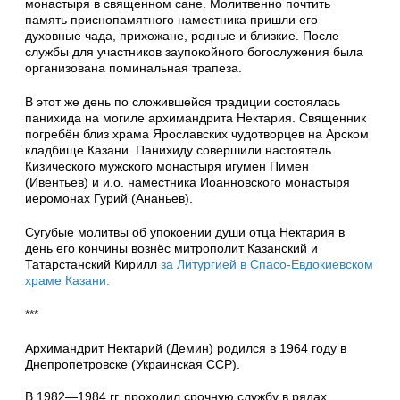
монастыря в священном сане. Молитвенно почтить
память приснопамятного наместника пришли его
духовные чада, прихожане, родные и близкие. После
службы для участников заупокойного богослужения была
организована поминальная трапеза.
В этот же день по сложившейся традиции состоялась
панихида на могиле архимандрита Нектария. Священник
погребён близ храма Ярославских чудотворцев на Арском
кладбище Казани. Панихиду совершили настоятель
Кизического мужского монастыря игумен Пимен
(Ивентьев) и и.о. наместника Иоанновского монастыря
иеромонах Гурий (Ананьев).
Сугубые молитвы об упокоении души отца Нектария в
день его кончины вознёс митрополит Казанский и
Татарстанский Кирилл
за Литургией в Спасо-Евдокиевском
храме Казани.
***
Архимандрит Нектарий (Демин) родился в 1964 году в
Днепропетровске (Украинская ССР).
В 1982—1984 гг. проходил срочную службу в рядах