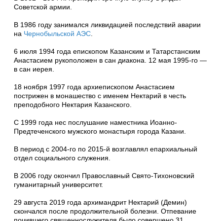
Советской армии.
В 1986 году занимался ликвидацией последствий аварии
на
Чернобыльской АЭС
.
6 июля 1994 года епископом Казанским и Татарстанским
Анастасием рукоположен в сан диакона. 12 мая 1995-го —
в сан иерея.
18 ноября 1997 года архиепископом Анастасием
пострижен в монашество с именем Нектарий в честь
преподобного Нектария Казанского.
С 1999 года нес послушание наместника Иоанно-
Предтеченского мужского монастыря города Казани.
В период с 2004-го по 2015-й возглавлял епархиальный
отдел социального служения.
В 2006 году окончил Православный Свято-Тихоновский
гуманитарный университет.
29 августа 2019 года архимандрит Нектарий (Демин)
скончался после продолжительной болезни. Отпевание
почившего священнослужителя было совершено 31