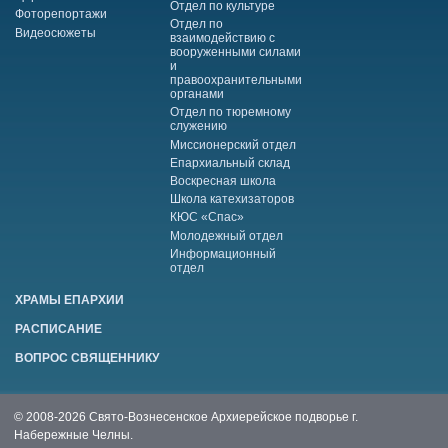
Отдел по культуре
Фоторепортажи
Отдел по
Видеосюжеты
взаимодействию с
вооруженными силами
и
правоохранительными
органами
Отдел по тюремному
служению
Миссионерский отдел
Епархиальный склад
Воскресная школа
Школа катехизаторов
КЮС «Спас»
Молодежный отдел
Информационный
отдел
ХРАМЫ ЕПАРХИИ
РАСПИСАНИЕ
ВОПРОС СВЯЩЕННИКУ
© 2008-2026 Свято-Вознесенское Архиерейское подворье г.
Набережные Челны.