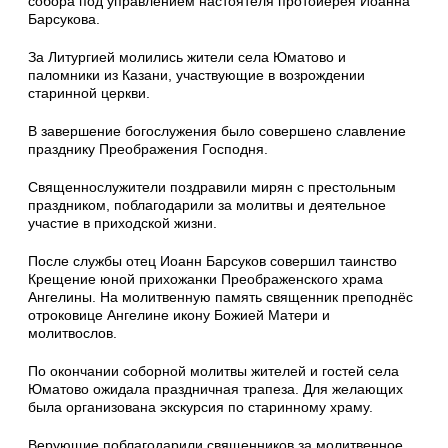
собора под управлением настоятеля протоиерея Иоанна
Барсукова.
За Литургией молились жители села Юматово и
паломники из Казани, участвующие в возрождении
старинной церкви.
В завершение богослужения было совершено славление
празднику Преображения Господня.
Священнослужители поздравили мирян с престольным
праздником, поблагодарили за молитвы и деятельное
участие в приходской жизни.
После службы отец Иоанн Барсуков совершил таинство
Крещение юной прихожанки Преображенского храма
Ангелины. На молитвенную память священник преподнёс
отроковице Ангелине икону Божией Матери и
молитвослов.
По окончании соборной молитвы жителей и гостей села
Юматово ожидала праздничная трапеза. Для желающих
была организована экскурсия по старинному храму.
Верующие поблагодарили священников за молитвенное