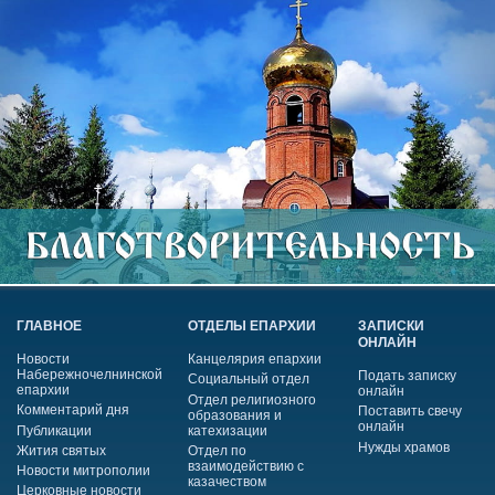
ГЛАВНОЕ
ОТДЕЛЫ ЕПАРХИИ
ЗАПИСКИ
ОНЛАЙН
Новости
Канцелярия епархии
Набережночелнинской
Подать записку
Социальный отдел
епархии
онлайн
Отдел религиозного
Комментарий дня
Поставить свечу
образования и
онлайн
Публикации
катехизации
Нужды храмов
Жития святых
Отдел по
взаимодействию с
Новости митрополии
казачеством
Церковные новости