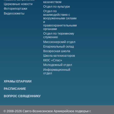
казачеством
Церковные новости
Отдел по культуре
Фоторепортажи
Отдел по
Видеосюжеты
взаимодействию с
вооруженными силами
и
правоохранительными
органами
Отдел по тюремному
служению
Миссионерский отдел
Епархиальный склад
Воскресная школа
Школа катехизаторов
КЮС «Спас»
Молодежный отдел
Информационный
отдел
ХРАМЫ ЕПАРХИИ
РАСПИСАНИЕ
ВОПРОС СВЯЩЕННИКУ
© 2008-2026 Свято-Вознесенское Архиерейское подворье г.