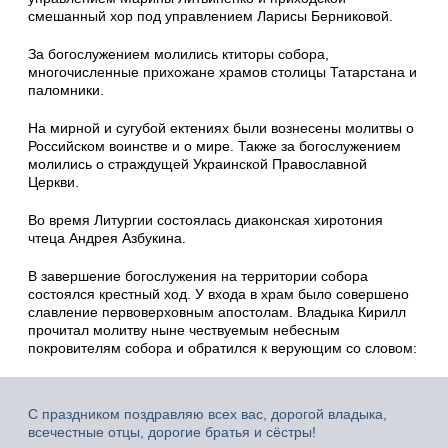
смешанный хор под управлением Ларисы Берниковой.
За богослужением молились ктиторы собора,
многочисленные прихожане храмов столицы Татарстана и
паломники.
На мирной и сугубой ектениях были вознесены молитвы о
Российском воинстве и о мире. Также за богослужением
молились о страждущей Украинской Православной
Церкви.
Во время Литургии состоялась диаконская хиротония
чтеца Андрея Азбукина.
В завершение богослужения на территории собора
состоялся крестный ход. У входа в храм было совершено
славление первоверховным апостолам. Владыка Кирилл
прочитал молитву ныне чествуемым небесным
покровителям собора и обратился к верующим со словом:
С праздником поздравляю всех вас, дорогой владыка,
всечестные отцы, дорогие братья и сёстры!