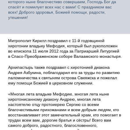
которого ныне благочестиво совершаем, Господь Бог да
спасёт и помилует всех нас с вами! С праздником вас
всех! Доброго здоровья, Божией помощи, радости,
утешения!
Митрополит Кирилл поздравил с 11-й годовщиной
хиротонии владыку Мефодия, который был рукоположен
во епископа 11 июля 2012 года за Патриаршей Литургией
в Спасо-Преображенском соборе Валаамского монастыря.
Архипастырь также поздравил с хиротонией диакона
Андрея Азбукина, поблагодарил его за труды по развитию
паломничества к святыням острова Свияжска и пожелал
ему помощи Божией в церковном служении.
«Многая лета владыке Мефодию, многая лета ныне
хиротонисанному диакону Андрею, многая лета
настоятелю отцу протоиерею Сергию со всеми
благочестивыми прихожанами и всем добрым людям, кто
восстанавливает этот замечательный храм, кто помогает в
трудах всем вам, дорогие братья и сёстры! Всего вам
самого доброго, радостного, благословенного,