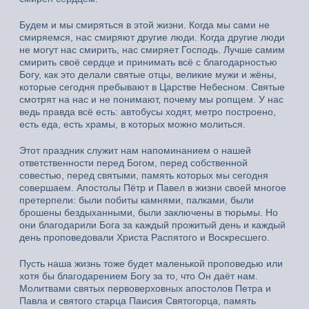
Будем и мы смиряться в этой жизни. Когда мы сами не
смиряемся, нас смиряют другие люди. Когда другие люди
не могут нас смирить, нас смиряет Господь. Лучше самим
смирить своё сердце и принимать всё с благодарностью
Богу, как это делали святые отцы, великие мужи и жёны,
которые сегодня пребывают в Царстве Небесном. Святые
смотрят на нас и не понимают, почему мы ропщем. У нас
ведь правда всё есть: автобусы ходят, метро построено,
есть еда, есть храмы, в которых можно молиться.
Этот праздник служит нам напоминанием о нашей
ответственности перед Богом, перед собственной
совестью, перед святыми, память которых мы сегодня
совершаем. Апостолы Пётр и Павел в жизни своей многое
претерпели: были побиты камнями, палками, были
брошены бездыханными, были заключены в тюрьмы. Но
они благодарили Бога за каждый прожитый день и каждый
день проповедовали Христа Распятого и Воскресшего.
Пусть наша жизнь тоже будет маленькой проповедью или
хотя бы благодарением Богу за то, что Он даёт нам.
Молитвами святых первоверховных апостолов Петра и
Павла и святого старца Паисия Святогорца, память