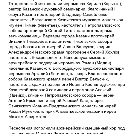
Татарстанской митрополии иеромонах Кирилл (Корытко),
ректор Казанской духовной семинарии, благочинный I
округа Казани протоиерей Владимир Самойленко,
настоятель Введенского Кизического мужского монастыря
игумен Пимен (Ивентьев), настоятель Петропавловского
собора протоиерей Сергий Титов, настоятель храма
великомученицы Варвары города Казани протоиерей
Виталий Тимофеев, настоятель Никольского собора
города Казани протоиерей Иоанн Барсуков, клирик
Александро-Невского храма протоиерей Сергий Хохлов,
настоятель Воскресенского Новоиерусалимского
архиерейского подворья иеромонах Роман (Модин),
насельник Казанского Богородицкого мужского монастыря
иеромонах Аркадий (Логинов), ключарь Благовещенского
собора Казанского кремля иерей Виктор Бельских,
настоятель храма праведного Иоанна Кронштадтского при
Казанской духовной семинарии иеромонах Алексий
(Яцейко), клирики Петропавловского собора — иерей
Антоний Ермошин и иерей Алексий Каст, клирик
Свияжского Иоанно-Предтеченского монастыря иерей
Роман Мулеков, клирик Альметьевской епархии иерей
Максим Аширматов.
Песнопения исполнили архиерейский смешанный хор под
управлением Марины Литвиненко и приходской