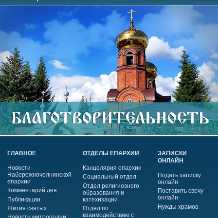
ГЛАВНОЕ
ОТДЕЛЫ ЕПАРХИИ
ЗАПИСКИ
ОНЛАЙН
Новости
Канцелярия епархии
Набережночелнинской
Подать записку
Социальный отдел
епархии
онлайн
Отдел религиозного
Комментарий дня
Поставить свечу
образования и
онлайн
Публикации
катехизации
Нужды храмов
Жития святых
Отдел по
взаимодействию с
Новости митрополии