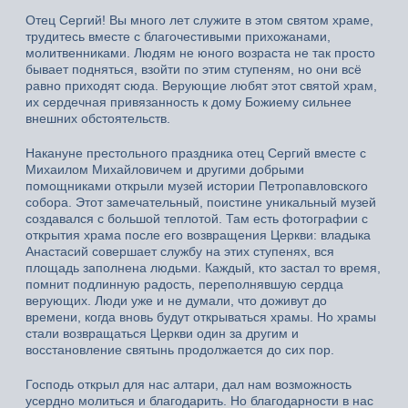
Отец Сергий! Вы много лет служите в этом святом храме,
трудитесь вместе с благочестивыми прихожанами,
молитвенниками. Людям не юного возраста не так просто
бывает подняться, взойти по этим ступеням, но они всё
равно приходят сюда. Верующие любят этот святой храм,
их сердечная привязанность к дому Божиему сильнее
внешних обстоятельств.
Накануне престольного праздника отец Сергий вместе с
Михаилом Михайловичем и другими добрыми
помощниками открыли музей истории Петропавловского
собора. Этот замечательный, поистине уникальный музей
создавался с большой теплотой. Там есть фотографии с
открытия храма после его возвращения Церкви: владыка
Анастасий совершает службу на этих ступенях, вся
площадь заполнена людьми. Каждый, кто застал то время,
помнит подлинную радость, переполнявшую сердца
верующих. Люди уже и не думали, что доживут до
времени, когда вновь будут открываться храмы. Но храмы
стали возвращаться Церкви один за другим и
восстановление святынь продолжается до сих пор.
Господь открыл для нас алтари, дал нам возможность
усердно молиться и благодарить. Но благодарности в нас