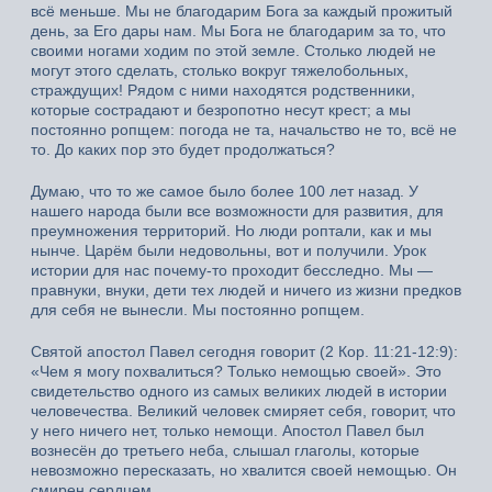
всё меньше. Мы не благодарим Бога за каждый прожитый
день, за Его дары нам. Мы Бога не благодарим за то, что
своими ногами ходим по этой земле. Столько людей не
могут этого сделать, столько вокруг тяжелобольных,
страждущих! Рядом с ними находятся родственники,
которые сострадают и безропотно несут крест; а мы
постоянно ропщем: погода не та, начальство не то, всё не
то. До каких пор это будет продолжаться?
Думаю, что то же самое было более 100 лет назад. У
нашего народа были все возможности для развития, для
преумножения территорий. Но люди роптали, как и мы
нынче. Царём были недовольны, вот и получили. Урок
истории для нас почему-то проходит бесследно. Мы —
правнуки, внуки, дети тех людей и ничего из жизни предков
для себя не вынесли. Мы постоянно ропщем.
Святой апостол Павел сегодня говорит (2 Кор. 11:21-12:9):
«Чем я могу похвалиться? Только немощью своей». Это
свидетельство одного из самых великих людей в истории
человечества. Великий человек смиряет себя, говорит, что
у него ничего нет, только немощи. Апостол Павел был
вознесён до третьего неба, слышал глаголы, которые
невозможно пересказать, но хвалится своей немощью. Он
смирен сердцем.