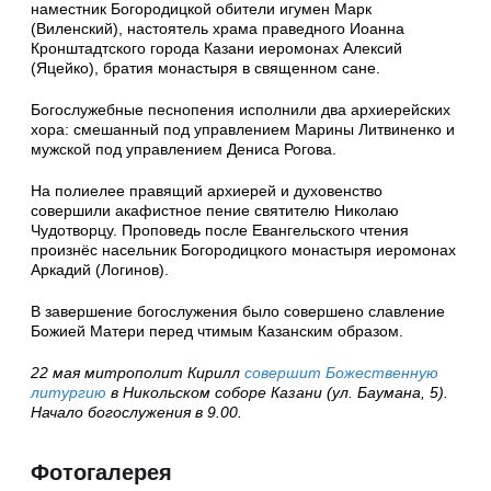
наместник Богородицкой обители игумен Марк
(Виленский), настоятель храма праведного Иоанна
Кронштадтского города Казани иеромонах Алексий
(Яцейко), братия монастыря в священном сане.
Богослужебные песнопения исполнили два архиерейских
хора: смешанный под управлением Марины Литвиненко и
мужской под управлением Дениса Рогова.
На полиелее правящий архиерей и духовенство
совершили акафистное пение святителю Николаю
Чудотворцу. Проповедь после Евангельского чтения
произнёс насельник Богородицкого монастыря иеромонах
Аркадий (Логинов).
В завершение богослужения было совершено славление
Божией Матери перед чтимым Казанским образом.
22 мая митрополит Кирилл
совершит Божественную
литургию
в Никольском соборе Казани (ул. Баумана, 5).
Начало богослужения в 9.00.
Фотогалерея