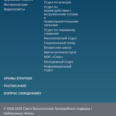
Отдел по культуре
Фоторепортажи
Отдел по
Видеосюжеты
взаимодействию с
вооруженными силами
и
правоохранительными
органами
Отдел по тюремному
служению
Миссионерский отдел
Епархиальный склад
Воскресная школа
Школа катехизаторов
КЮС «Спас»
Молодежный отдел
Информационный
отдел
ХРАМЫ ЕПАРХИИ
РАСПИСАНИЕ
ВОПРОС СВЯЩЕННИКУ
© 2008-2026 Свято-Вознесенское Архиерейское подворье г.
Набережные Челны.