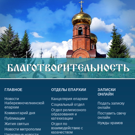
ГЛАВНОЕ
ОТДЕЛЫ ЕПАРХИИ
ЗАПИСКИ
ОНЛАЙН
Новости
Канцелярия епархии
Набережночелнинской
Подать записку
Социальный отдел
епархии
онлайн
Отдел религиозного
Комментарий дня
Поставить свечу
образования и
онлайн
Публикации
катехизации
Нужды храмов
Жития святых
Отдел по
взаимодействию с
Новости митрополии
казачеством
Церковные новости