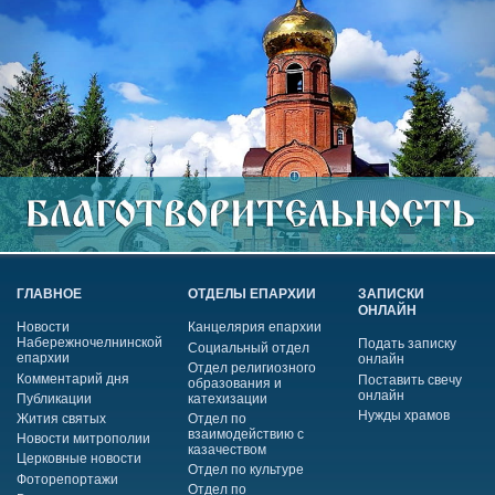
ГЛАВНОЕ
ОТДЕЛЫ ЕПАРХИИ
ЗАПИСКИ
ОНЛАЙН
Новости
Канцелярия епархии
Набережночелнинской
Подать записку
Социальный отдел
епархии
онлайн
Отдел религиозного
Комментарий дня
Поставить свечу
образования и
онлайн
Публикации
катехизации
Нужды храмов
Жития святых
Отдел по
взаимодействию с
Новости митрополии
казачеством
Церковные новости
Отдел по культуре
Фоторепортажи
Отдел по