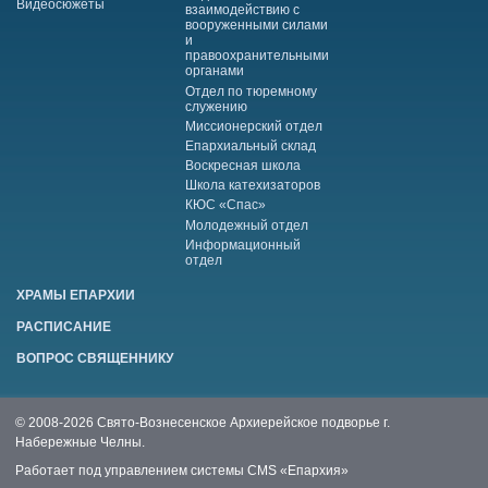
Видеосюжеты
взаимодействию с
вооруженными силами
и
правоохранительными
органами
Отдел по тюремному
служению
Миссионерский отдел
Епархиальный склад
Воскресная школа
Школа катехизаторов
КЮС «Спас»
Молодежный отдел
Информационный
отдел
ХРАМЫ ЕПАРХИИ
РАСПИСАНИЕ
ВОПРОС СВЯЩЕННИКУ
© 2008-2026 Свято-Вознесенское Архиерейское подворье г.
Набережные Челны.
Работает под управлением системы
CMS «Епархия»