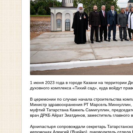
1 июня 2023 года в городе Казани на территории Д
духовного комплекса «Тихий сад», куда войдут пра
В церемонии по случаю начала строительства комп
Министр здравоохранения РТ Марсель Миннуллин, м
муфтий Татарстана Камиль Самигуллин, председа
врач ДРКБ Айрат Зиатдинов, заместитель главного 
Архипастыря сопровождали секретарь Татарстанско
иеромонах Алексий (Яцейко), руководитель отдела