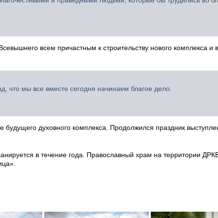
лагочестивыми и праведными людьми, которые бы трудились во б
севышнего всем причастным к строительству нового комплекса и 
, что мы все вместе сегодня начинаем благое дело.
е будущего духовного комплекса. Продолжился праздник выступл
ланируется в течение года. Православный храм на территории ДРК
ица».