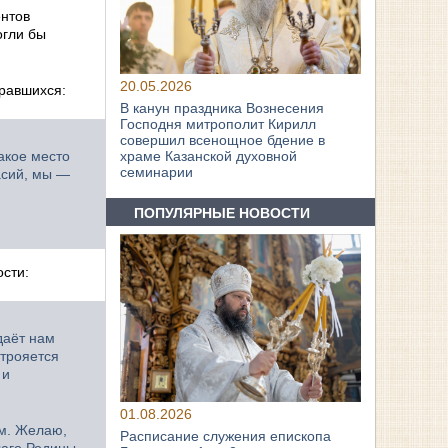
ентов
огли бы
20.05.2026
равшихся:
В канун праздника Вознесения
Господня митрополит Кирилл
совершил всенощное бдение в
акое место
храме Казанской духовной
семинарии
ласий, мы —
ПОПУЛЯРНЫЕ НОВОСТИ
сти:
даёт нам
строяется
 и
01.08.2026
ям. Желаю,
Расписание служения епископа