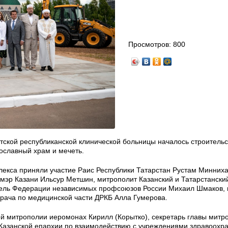
Просмотров:
800
етской республиканской клинической больницы началось строительс
вославный храм и мечеть.
лекса приняли участие Раис Республики Татарстан Рустам Минниха
эр Казани Ильсур Метшин, митрополит Казанский и Татарстански
тель Федерации независимых профсоюзов России Михаил Шмаков, 
врача по медицинской части ДРКБ Алла Гумерова.
й митрополии иеромонах Кирилл (Корытко), секретарь главы митр
 Казанской епархии по взаимодействию с учреждениями здравоохр