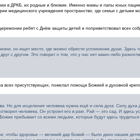
ии в ДРКБ, их родные и близкие. Именно мамы и папы юных паци
рии медицинского учреждения пространство, где семьи с детьми м
еремонии ребят с Днём защиты детей и поприветствовал всех соб
жизни, он ищет место, где можно обрести успокоение души. Здесь т
друг с другом. Это говорит о том, что у нас нет каких-либо разног
а всех присутствующих, пожелал помощи Божией и духовной крепо
тва. Но для исцеления человека нужна ещё и сила духа. Силу духа 
творил человека, Он устроил его в раю. Рай — это сад. И здесь у
 Божие пребывает со всеми людьми, которые будут здесь трудиться
асии, чтобы здоровье — великий дар Божий — было дано нашим дет