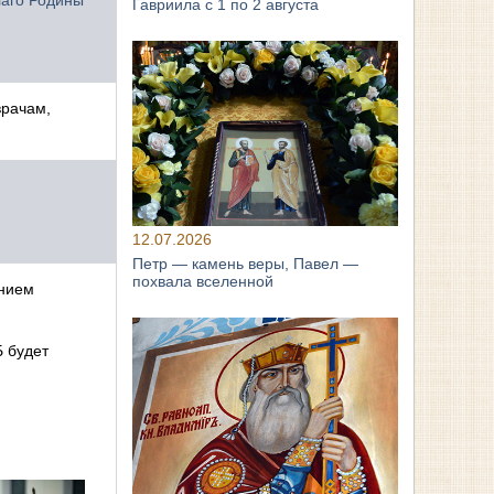
лаго Родины
Гавриила с 1 по 2 августа
врачам,
12.07.2026
Петр — камень веры, Павел —
похвала вселенной
ением
Б будет