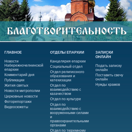
ГЛАВНОЕ
ОТДЕЛЫ ЕПАРХИИ
ЗАПИСКИ
ОНЛАЙН
Новости
Канцелярия епархии
Набережночелнинской
Подать записку
Социальный отдел
епархии
онлайн
Отдел религиозного
Комментарий дня
Поставить свечу
образования и
онлайн
Публикации
катехизации
Нужды храмов
Жития святых
Отдел по
взаимодействию с
Новости митрополии
казачеством
Церковные новости
Отдел по культуре
Фоторепортажи
Отдел по
Видеосюжеты
взаимодействию с
вооруженными силами
и
правоохранительными
органами
Отдел по тюремному