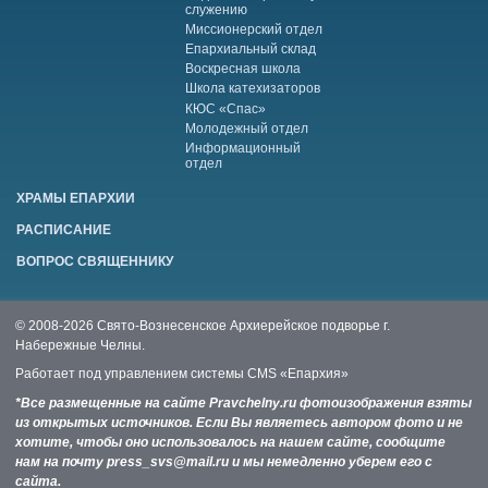
служению
Миссионерский отдел
Епархиальный склад
Воскресная школа
Школа катехизаторов
КЮС «Спас»
Молодежный отдел
Информационный
отдел
ХРАМЫ ЕПАРХИИ
РАСПИСАНИЕ
ВОПРОС СВЯЩЕННИКУ
© 2008-2026 Свято-Вознесенское Архиерейское подворье г.
Набережные Челны.
Работает под управлением системы
CMS «Епархия»
*Все размещенные на сайте Pravchelny.ru фотоизображения взяты
из открытых источников. Если Вы являетесь автором фото и не
хотите, чтобы оно использовалось на нашем сайте, сообщите
нам на почту press_svs@mail.ru и мы немедленно уберем его с
сайта.