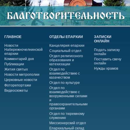
ГЛАВНОЕ
ОТДЕЛЫ ЕПАРХИИ
ЗАПИСКИ
ОНЛАЙН
Новости
Канцелярия епархии
Набережночелнинской
Подать записку
Социальный отдел
епархии
онлайн
Отдел религиозного
Комментарий дня
Поставить свечу
образования и
онлайн
Публикации
катехизации
Нужды храмов
Жития святых
Отдел по
взаимодействию с
Новости митрополии
казачеством
Церковные новости
Отдел по культуре
Фоторепортажи
Отдел по
Видеосюжеты
взаимодействию с
вооруженными силами
и
правоохранительными
органами
Отдел по тюремному
служению
Миссионерский отдел
Епархиальный склад