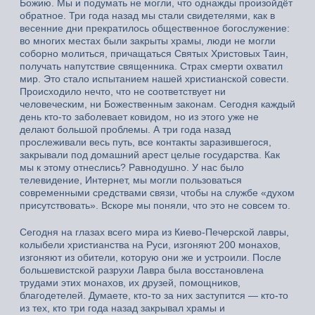
Божию. Мы и подумать не могли, что однажды произойдёт
обратное. Три года назад мы стали свидетелями, как в
весенние дни прекратилось общественное богослужение:
во многих местах были закрыты храмы, люди не могли
соборно молиться, причащаться Святых Христовых Таин,
получать напутствие священника. Страх смерти охватил
мир. Это стало испытанием нашей христианской совести.
Происходило нечто, что не соответствует ни
человеческим, ни Божественным законам. Сегодня каждый
день кто-то заболевает ковидом, но из этого уже не
делают большой проблемы. А три года назад
прослеживали весь путь, все контакты заразившегося,
закрывали под домашний арест целые государства. Как
мы к этому отнеслись? Равнодушно. У нас было
телевидение, Интернет, мы могли пользоваться
современными средствами связи, чтобы на службе «духом
присутствовать». Вскоре мы поняли, что это не совсем то.
Сегодня на глазах всего мира из Киево-Печерской лавры,
колыбели христианства на Руси, изгоняют 200 монахов,
изгоняют из обители, которую они же и устроили. После
большевистской разрухи Лавра была восстановлена
трудами этих монахов, их друзей, помощников,
благодетелей. Думаете, кто-то за них заступится — кто-то
из тех, кто три года назад закрывал храмы и