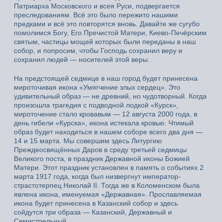
Патриарха Московского и всея Руси, подвергается
преследованиям. Всё это было пережито нашими
предками и всё это повторятся вновь. Давайте же сугубо
помолимся Богу, Его Пречистой Матери, Киево-Печёрским
святым, частицы мощей которых были переданы в наш
собор, и попросим, чтобы Господь сохранил веру и
сохранил людей — носителей этой веры.
На предстоящей седмице в наш город будет принесена
мироточивая икона «Умягчение злых сердец». Это
удивительный образ — не древний, но чудотворный. Когда
произошла трагедия с подводной лодкой «Курск»,
мироточение стало кровавым — 12 августа 2000 года, в
день гибели «Курска», икона истекала кровью. Чтимый
образ будет находиться в нашем соборе всего два дня —
14 и 15 марта. Мы совершим здесь Литургию
Преждеосвящённых Даров в среду третьей седмицы
Великого поста, в праздник Державной иконы Божией
Матери. Этот праздник установлен в память о событиях 2
марта 1917 года, когда был низвергнут император-
страстотерпец Николай II. Тогда же в Коломенском была
явлена икона, именуемая «Державная». Прославляемая
икона будет принесена в Казанский собор и здесь
сойдутся три образа — Казанский, Державный и
Семистрельный.