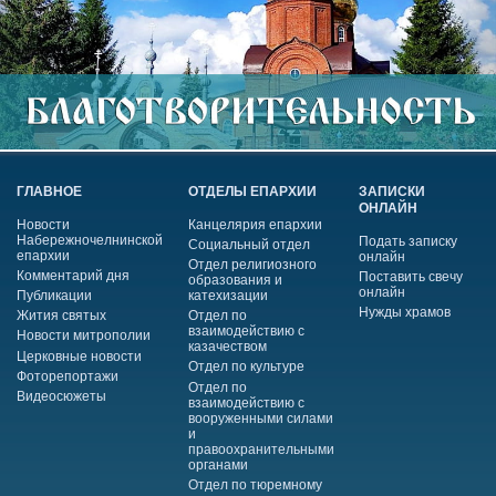
ГЛАВНОЕ
ОТДЕЛЫ ЕПАРХИИ
ЗАПИСКИ
ОНЛАЙН
Новости
Канцелярия епархии
Набережночелнинской
Подать записку
Социальный отдел
епархии
онлайн
Отдел религиозного
Комментарий дня
Поставить свечу
образования и
онлайн
Публикации
катехизации
Нужды храмов
Жития святых
Отдел по
взаимодействию с
Новости митрополии
казачеством
Церковные новости
Отдел по культуре
Фоторепортажи
Отдел по
Видеосюжеты
взаимодействию с
вооруженными силами
и
правоохранительными
органами
Отдел по тюремному