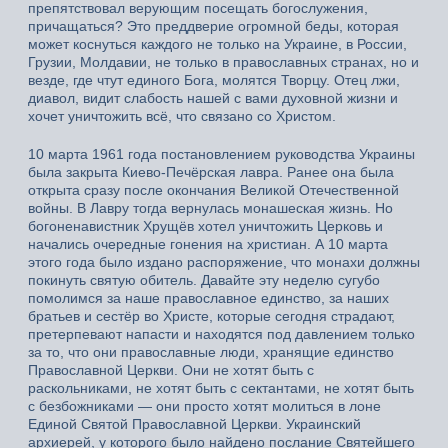
препятствовал верующим посещать богослужения,
причащаться? Это преддверие огромной беды, которая
может коснуться каждого не только на Украине, в России,
Грузии, Молдавии, не только в православных странах, но и
везде, где чтут единого Бога, молятся Творцу. Отец лжи,
диавол, видит слабость нашей с вами духовной жизни и
хочет уничтожить всё, что связано со Христом.
10 марта 1961 года постановлением руководства Украины
была закрыта Киево-Печёрская лавра. Ранее она была
открыта сразу после окончания Великой Отечественной
войны. В Лавру тогда вернулась монашеская жизнь. Но
богоненавистник Хрущёв хотел уничтожить Церковь и
начались очередные гонения на христиан. А 10 марта
этого года было издано распоряжение, что монахи должны
покинуть святую обитель. Давайте эту неделю сугубо
помолимся за наше православное единство, за наших
братьев и сестёр во Христе, которые сегодня страдают,
претерпевают напасти и находятся под давлением только
за то, что они православные люди, хранящие единство
Православной Церкви. Они не хотят быть с
раскольниками, не хотят быть с сектантами, не хотят быть
с безбожниками — они просто хотят молиться в лоне
Единой Святой Православной Церкви. Украинский
архиерей, у которого было найдено послание Святейшего