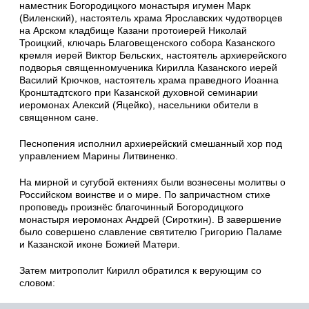
наместник Богородицкого монастыря игумен Марк
(Виленский), настоятель храма Ярославских чудотворцев
на Арском кладбище Казани протоиерей Николай
Троицкий, ключарь Благовещенского собора Казанского
кремля иерей Виктор Бельских, настоятель архиерейского
подворья священномученика Кирилла Казанского иерей
Василий Крючков, настоятель храма праведного Иоанна
Кронштадтского при Казанской духовной семинарии
иеромонах Алексий (Яцейко), насельники обители в
священном сане.
Песнопения исполнил архиерейский смешанный хор под
управлением Марины Литвиненко.
На мирной и сугубой ектениях были вознесены молитвы о
Российском воинстве и о мире. По запричастном стихе
проповедь произнёс благочинный Богородицкого
монастыря иеромонах Андрей (Сироткин). В завершение
было совершено славление святителю Григорию Паламе
и Казанской иконе Божией Матери.
Затем митрополит Кирилл обратился к верующим со
словом: