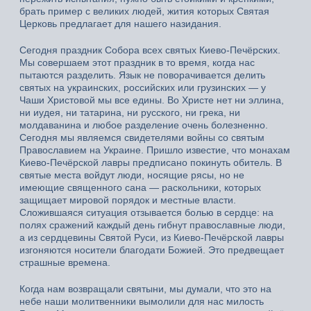
брать пример с великих людей, жития которых Святая
Церковь предлагает для нашего назидания.
Сегодня праздник Собора всех святых Киево-Печёрских.
Мы совершаем этот праздник в то время, когда нас
пытаются разделить. Язык не поворачивается делить
святых на украинских, российских или грузинских — у
Чаши Христовой мы все едины. Во Христе нет ни эллина,
ни иудея, ни татарина, ни русского, ни грека, ни
молдаванина и любое разделение очень болезненно.
Сегодня мы являемся свидетелями войны со святым
Православием на Украине. Пришло известие, что монахам
Киево-Печёрской лавры предписано покинуть обитель. В
святые места войдут люди, носящие рясы, но не
имеющие священного сана — раскольники, которых
защищает мировой порядок и местные власти.
Сложившаяся ситуация отзывается болью в сердце: на
полях сражений каждый день гибнут православные люди,
а из сердцевины Святой Руси, из Киево-Печёрской лавры
изгоняются носители благодати Божией. Это предвещает
страшные времена.
Когда нам возвращали святыни, мы думали, что это на
небе наши молитвенники вымолили для нас милость