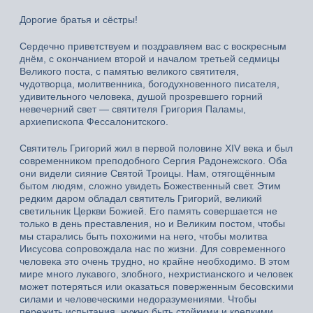
Дорогие братья и сёстры!
Сердечно приветствуем и поздравляем вас с воскресным
днём, с окончанием второй и началом третьей седмицы
Великого поста, с памятью великого святителя,
чудотворца, молитвенника, богодухновенного писателя,
удивительного человека, душой прозревшего горний
невечерний свет — святителя Григория Паламы,
архиепископа Фессалонитского.
Святитель Григорий жил в первой половине XIV века и был
современником преподобного Сергия Радонежского. Оба
они видели сияние Святой Троицы. Нам, отягощённым
бытом людям, сложно увидеть Божественный свет. Этим
редким даром обладал святитель Григорий, великий
светильник Церкви Божией. Его память совершается не
только в день преставления, но и Великим постом, чтобы
мы старались быть похожими на него, чтобы молитва
Иисусова сопровождала нас по жизни. Для современного
человека это очень трудно, но крайне необходимо. В этом
мире много лукавого, злобного, нехристианского и человек
может потеряться или оказаться поверженным бесовскими
силами и человеческими недоразумениями. Чтобы
пережить испытания, нужно быть стойкими и крепкими,