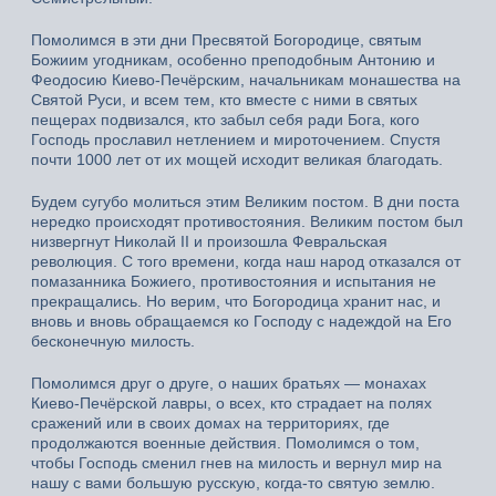
Помолимся в эти дни Пресвятой Богородице, святым
Божиим угодникам, особенно преподобным Антонию и
Феодосию Киево-Печёрским, начальникам монашества на
Святой Руси, и всем тем, кто вместе с ними в святых
пещерах подвизался, кто забыл себя ради Бога, кого
Господь прославил нетлением и мироточением. Спустя
почти 1000 лет от их мощей исходит великая благодать.
Будем сугубо молиться этим Великим постом. В дни поста
нередко происходят противостояния. Великим постом был
низвергнут Николай II и произошла Февральская
революция. С того времени, когда наш народ отказался от
помазанника Божиего, противостояния и испытания не
прекращались. Но верим, что Богородица хранит нас, и
вновь и вновь обращаемся ко Господу с надеждой на Его
бесконечную милость.
Помолимся друг о друге, о наших братьях — монахах
Киево-Печёрской лавры, о всех, кто страдает на полях
сражений или в своих домах на территориях, где
продолжаются военные действия. Помолимся о том,
чтобы Господь сменил гнев на милость и вернул мир на
нашу с вами большую русскую, когда-то святую землю.