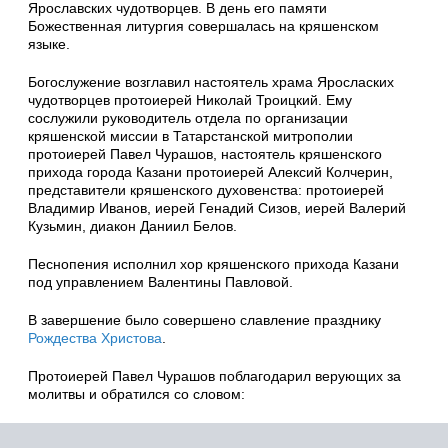
Ярославских чудотворцев. В день его памяти
Божественная литургия совершалась на кряшенском
языке.
Богослужение возглавил настоятель храма Яросласких
чудотворцев протоиерей Николай Троицкий. Ему
сослужили руководитель отдела по организации
кряшенской миссии в Татарстанской митрополии
протоиерей Павел Чурашов, настоятель кряшенского
прихода города Казани протоиерей Алексий Колчерин,
представители кряшенского духовенства: протоиерей
Владимир Иванов, иерей Генадий Сизов, иерей Валерий
Кузьмин, диакон Даниил Белов.
Песнопения исполнил хор кряшенского прихода Казани
под управлением Валентины Павловой.
В завершение было совершено славление празднику
Рождества Христова
.
Протоиерей Павел Чурашов поблагодарил верующих за
молитвы и обратился со словом: