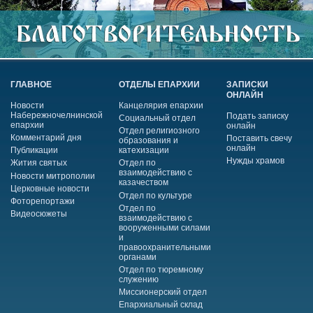
ГЛАВНОЕ
ОТДЕЛЫ ЕПАРХИИ
ЗАПИСКИ
ОНЛАЙН
Новости
Канцелярия епархии
Набережночелнинской
Подать записку
Социальный отдел
епархии
онлайн
Отдел религиозного
Комментарий дня
Поставить свечу
образования и
онлайн
Публикации
катехизации
Нужды храмов
Жития святых
Отдел по
взаимодействию с
Новости митрополии
казачеством
Церковные новости
Отдел по культуре
Фоторепортажи
Отдел по
Видеосюжеты
взаимодействию с
вооруженными силами
и
правоохранительными
органами
Отдел по тюремному
служению
Миссионерский отдел
Епархиальный склад