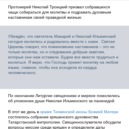
Протоиерей Николай Троицкий призвал собравшихся
чаще собираться для молитвы и подражать духовным
наставникам своей праведной жизнью:
Убеждён, что святитель Макарий и Николай Ильминский
сегодня молились и радовались вместе с нами. Святая
Церковь говорит, что поминовение наставников – это не
только молитва, но и следование добрым заветам,
которые они нам оставили. Будем все вместе трудиться и
молиться. Я верю, что Господь примет молитву на любом
языке, главное, чтобы она исходила из сердца
человеческого.
По окончании Литургии священники и миряне помолились
об упокоении души Николая Ильминского за панихидой.
В этот же день в
храме Тихвинской иконы Божией Матери
состоялось собрание кряшенского духовенства
Татарстанской митрополии. Священнослужители обсудили
вопросы миссии среди кряшен и определили даты