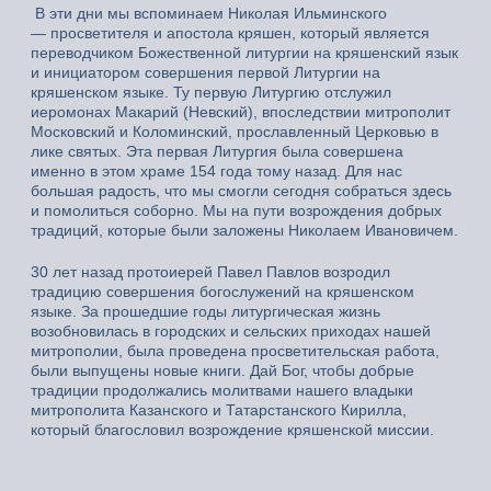
В эти дни мы вспоминаем Николая Ильминского
— просветителя и апостола кряшен, который является
переводчиком Божественной литургии на кряшенский язык
и инициатором совершения первой Литургии на
кряшенском языке. Ту первую Литургию отслужил
иеромонах Макарий (Невский), впоследствии митрополит
Московский и Коломинский, прославленный Церковью в
лике святых. Эта первая Литургия была совершена
именно в этом храме 154 года тому назад. Для нас
большая радость, что мы смогли сегодня собраться здесь
и помолиться соборно. Мы на пути возрождения добрых
традиций, которые были заложены Николаем Ивановичем.
30 лет назад протоиерей Павел Павлов возродил
традицию совершения богослужений на кряшенском
языке. За прошедшие годы литургическая жизнь
возобновилась в городских и сельских приходах нашей
митрополии, была проведена просветительская работа,
были выпущены новые книги. Дай Бог, чтобы добрые
традиции продолжались молитвами нашего владыки
митрополита Казанского и Татарстанского Кирилла,
который благословил возрождение кряшенской миссии.