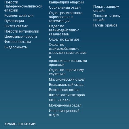
Новости
Канцелярия епархии
Набережночелнинской
Подать записку
Социальный отдел
епархии
онлайн
Отдел религиозного
Комментарий дня
Поставить свечу
образования и
онлайн
Публикации
катехизации
Нужды храмов
Жития святых
Отдел по
взаимодействию с
Новости митрополии
казачеством
Церковные новости
Отдел по культуре
Фоторепортажи
Отдел по
Видеосюжеты
взаимодействию с
вооруженными силами
и
правоохранительными
органами
Отдел по тюремному
служению
Миссионерский отдел
Епархиальный склад
Воскресная школа
Школа катехизаторов
КЮС «Спас»
Молодежный отдел
Информационный
отдел
ХРАМЫ ЕПАРХИИ