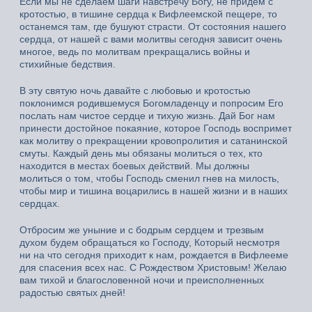
Если мы не сделаем шаги навстречу Богу, не придём с
кротостью, в тишине сердца к Вифлеемской пещере, то
останемся там, где бушуют страсти. От состояния нашего
сердца, от нашей с вами молитвы сегодня зависит очень
многое, ведь по молитвам прекращались войны и
стихийные бедствия.
В эту святую ночь давайте с любовью и кротостью
поклонимся родившемуся Богомладенцу и попросим Его
послать нам чистое сердце и тихую жизнь. Дай Бог нам
принести достойное покаяние, которое Господь воспримет
как молитву о прекращении кровопролития и сатанинской
смуты. Каждый день мы обязаны молиться о тех, кто
находится в местах боевых действий. Мы должны
молиться о том, чтобы Господь сменил гнев на милость,
чтобы мир и тишина воцарились в нашей жизни и в наших
сердцах.
Отбросим же уныние и с бодрым сердцем и трезвым
духом будем обращаться ко Господу, Который несмотря
ни на что сегодня приходит к нам, рождается в Вифлееме
для спасения всех нас. С Рождеством Христовым! Желаю
вам тихой и благословенной ночи и преисполненных
радостью святых дней!