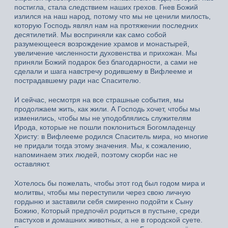
постигла, стала следствием наших грехов. Гнев Божий
излился на наш народ, потому что мы не ценили милость,
которую Господь являл нам на протяжении последних
десятилетий. Мы восприняли как само собой
разумеющееся возрождение храмов и монастырей,
увеличение численности духовенства и прихожан. Мы
приняли Божий подарок без благодарности, а сами не
сделали и шага навстречу родившему в Вифлееме и
пострадавшему ради нас Спасителю.
И сейчас, несмотря на все страшные события, мы
продолжаем жить, как жили. А Господь хочет, чтобы мы
изменились, чтобы мы не уподоблялись служителям
Ирода, которые не пошли поклониться Богомладенцу
Христу: в Вифлееме родился Спаситель мира, но многие
не придали тогда этому значения. Мы, к сожалению,
напоминаем этих людей, поэтому скорби нас не
оставляют.
Хотелось бы пожелать, чтобы этот год был годом мира и
молитвы, чтобы мы переступили через свою личную
гордыню и заставили себя смиренно подойти к Сыну
Божию, Который предпочёл родиться в пустыне, среди
пастухов и домашних животных, а не в городской суете.