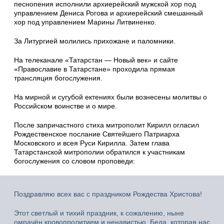
песнопения исполнили архиерейский мужской хор под
управлением Дениса Рогова и архиерейский смешанный
хор под управлением Марины Литвиненко.
За Литургией молились прихожане и паломники.
На телеканале «Татарстан — Новый век» и сайте
«Православие в Татарстане» проходила прямая
трансляция богослужения.
На мирной и сугубой ектениях были вознесены молитвы о
Российском воинстве и о мире.
После запричастного стиха митрополит Кирилл огласил
Рождественское послание Святейшего Патриарха
Московского и всея Руси Кирилла. Затем глава
Татарстанской митрополии обратился к участникам
богослужения со словом проповеди:
Поздравляю всех вас с праздником Рождества Христова!
Этот светлый и тихий праздник, к сожалению, ныне
омрачён кровопролитием и ненавистью. Беда, которая нас