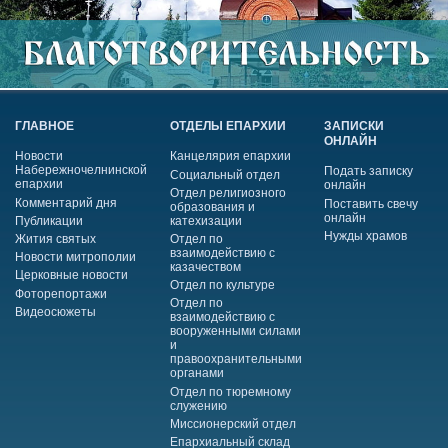
ГЛАВНОЕ
ОТДЕЛЫ ЕПАРХИИ
ЗАПИСКИ
ОНЛАЙН
Новости
Канцелярия епархии
Набережночелнинской
Подать записку
Социальный отдел
епархии
онлайн
Отдел религиозного
Комментарий дня
Поставить свечу
образования и
онлайн
Публикации
катехизации
Нужды храмов
Жития святых
Отдел по
взаимодействию с
Новости митрополии
казачеством
Церковные новости
Отдел по культуре
Фоторепортажи
Отдел по
Видеосюжеты
взаимодействию с
вооруженными силами
и
правоохранительными
органами
Отдел по тюремному
служению
Миссионерский отдел
Епархиальный склад