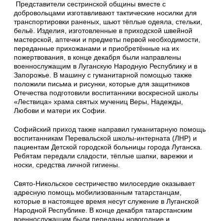
Представители сестринской общины вместе с
добровольцами изготавливают тактические носилки для
транспортировки раненых, шьют тёплые одеяла, стельки,
бельё. Изделия, изготовленные в приходской швейной
мастерской, аптечки и предметы первой необходимости,
переданные прихожанами и приобретённые на их
пожертвования, в конце декабря были направлены
военнослужащим в Луганскую Народную Республику и в
Запорожье. В машину с гуманитарной помощью также
положили письма и рисунки, которые для защитников
Отечества подготовили воспитанники воскресной школы
«Лествица» храма святых мучениц Веры, Надежды,
Любови и матери их Софии.
Софийский приход также направил гуманитарную помощь
воспитанникам Перевальской школы-интерната (ЛНР) и
пациентам Детской городской больницы города Луганска.
Ребятам передали сладости, тёплые шапки, варежки и
носки, средства личной гигиены.
Свято-Никольское сестричество милосердие оказывает
адресную помощь мобилизованным татарстанцам,
которые в настоящее время несут служение в Луганской
Народной Республике. В конце декабря татарстанским
военнослужащим были переданы новогодние и