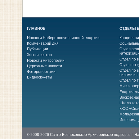
ГЛАВНОЕ
ОТДЕЛЫ 
Новости Набережночелнинской епархии
Канцеляри
Комментарий дня
Социальны
Публикации
Отдел рел
катехизац
Жития святых
Отдел по 
Новости митрополии
Отдел по к
Церковные новости
Отдел по 
Фоторепортажи
силами и 
Видеосюжеты
Отдел по 
Миссионер
Епархиаль
Воскресна
Школа кат
КЮС «Спа
Молодежн
Информац
© 2008-2026 Свято-Вознесенское Архиерейское подворье г. 