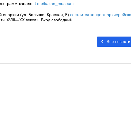
елеграмм-канале:
t.me/kazan_museum
й епархии (ул. Большая Красная, 5)
состоится концерт архиерейско
ты XVIII—XX веков». Вход свободный.
Все новости