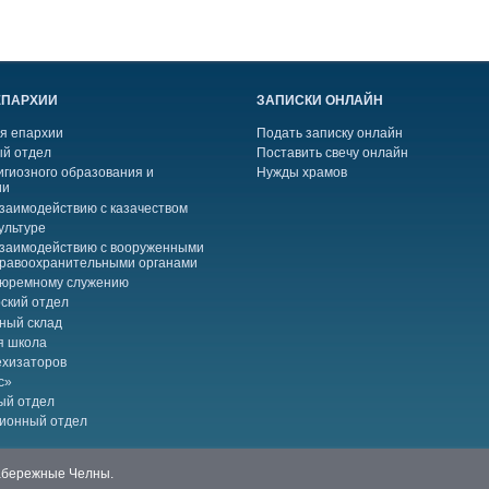
ЕПАРХИИ
ЗАПИСКИ ОНЛАЙН
я епархии
Подать записку онлайн
й отдел
Поставить свечу онлайн
игиозного образования и
Нужды храмов
ии
взаимодействию с казачеством
ультуре
взаимодействию с вооруженными
правоохранительными органами
тюремному служению
ский отдел
ный склад
я школа
ехизаторов
с»
ый отдел
ионный отдел
Набережные Челны.