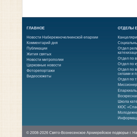
ГЛАВНОЕ
ОТДЕЛЫ 
Новости Набережночелнинской епархии
Канцеляри
Комментарий дня
Социальны
Публикации
Отдел рел
катехизац
Жития святых
Отдел по 
Новости митрополии
Отдел по к
Церковные новости
Отдел по 
Фоторепортажи
силами и 
Видеосюжеты
Отдел по 
Миссионер
Епархиаль
Воскресна
Школа кат
КЮС «Спа
Молодежн
Информац
© 2008-2026 Свято-Вознесенское Архиерейское подворье г. 