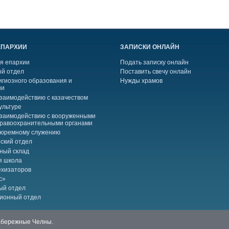
ЕПАРХИИ
ЗАПИСКИ ОНЛАЙН
я епархии
Подать записку онлайн
й отдел
Поставить свечу онлайн
игиозного образования и
Нужды храмов
ии
взаимодействию с казачеством
ультуре
взаимодействию с вооруженными
правоохранительными органами
тюремному служению
ский отдел
ный склад
я школа
ехизаторов
с»
ый отдел
ионный отдел
Набережные Челны.