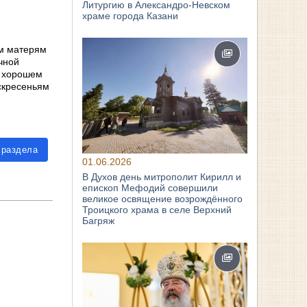
Литургию в Александро-Невском
храме города Казани
м матерям
чной
в хорошем
оскресеньям
 раздела
01.06.2026
В Духов день митрополит Кирилл и
епископ Мефодий совершили
великое освящение возрождённого
Троицкого храма в селе Верхний
Багряж