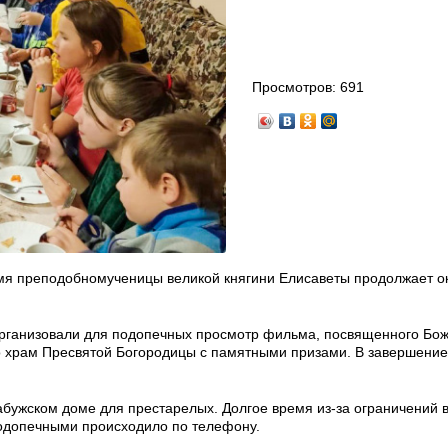
Просмотров:
691
имя преподобномученицы великой княгини Елисаветы продолжает о
 организовали для подопечных просмотр фильма, посвященного Бо
во храм Пресвятой Богородицы с памятными призами. В завершение
абужском доме для престарелых. Долгое время из-за ограничений в
одопечными происходило по телефону.